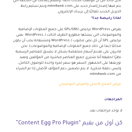
نحن نتأكد من أن موقعك محدث دائمًا، وسيتم إعلامك في اللحظة التي
يتم فيها إصدار إصدار جديد على mtm4web.com ويتم تسليم رابط
التنزيل الجديد تلقائيًا إلى بريدك الإلكتروني.
لماذا رخيصة جدا؟
يفرض WordPress ترخيص GPL/GNU على جميع المكونات الإضافية
والموضوعات التي ينشئها مطورو الطرف الثالث لـ WordPress. يعني
ترخيص GPL أن كل نص مكتوب لـ WordPress ومشتقاته يجب أن يكون
مجانيًا (بما في ذلك جميع المكونات الإضافية والموضوعات). نحن
قادرون على تقديم أسعار منخفضة بشكل لا يصدق للعناصر الرسمية
نظرًا لحقيقة أننا نشتري جميع العناصر مباشرة من المؤلفين ونعيد
توزيعها على الجمهور. السعر هو سعر لمرة واحدة للوصول الكامل،
وليس دفعة متكررة. لا يتم تضمين دعم المؤلف الأصلي إذا تم الشراء
من mtm4web.com.
عرض المنتج الأصلي والعرض التوضيحي
المراجعات
لا توجد مراجعات بعد.
كن أول من يقيم “Content Egg Pro Plugin”