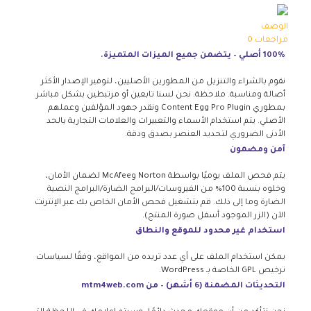
الوصف
مراجعات
0
100% أصلي – يتضمن جميع الميزات المتميزة.
نقوم بالشراء والتنزيل من المطورين الأصليين، لتوفير الإصدار الأكثر
أصالة ومناسبة. ملاحظة: نحن لسنا تابعين أو مرتبطين بشكل مباشر
بمطوري Content Egg Pro Plugin ونقدر جهود المؤلفين وعملهم
الأصلي. يتم استخدام الأسماء والتعبيرات والعلامات التجارية بالحد
الأدنى الضروري لتحديد العنصر بصدق ودقة.
آمن ومضمون
يتم فحص الملف يوميًا بواسطة Norton وMcAfee لضمان الأمان،
وخلوه بنسبة 100% من الفيروسات/البرامج الضارة/البرامج النصية
الضارة وما إلى ذلك. قم بتشغيل فحص الأمان الخاص بك عبر الإنترنت
الآن (الزر الموجود أسفل صورة المنتج).
استخدام غير محدود للموقع والنطاق
يمكن استخدام الملف على أي عدد تريده من المواقع، وفقًا لسياسات
ترخيص GPL الخاصة بـ WordPress.
التحديثات المضمنة (6 أشهر) – من mtm4web.com