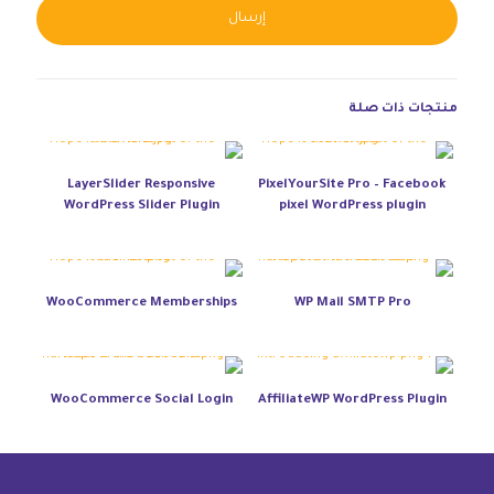
native:
منتجات ذات صلة
LayerSlider Responsive
PixelYourSite Pro – Facebook
WordPress Slider Plugin
pixel WordPress plugin
WooCommerce Memberships
WP Mail SMTP Pro
WooCommerce Social Login
AffiliateWP WordPress Plugin