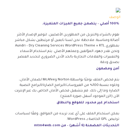
الوصف
100% أصلي – يتضمن جميع الميزات المتميزة.
نقوم بالشراء والتنزيل من المطورين الأصليين، لتوفير الإصدار الأكثر
أصالة ومناسبة. ملاحظة: نحن لسنا تابعين أو مرتبطين بشكل مباشر
بمطوري Aundri – Dry Cleaning Services WordPress Theme + RTL
ونحن نقدر جهود المؤلفين وعملهم الأصلي. يتم استخدام الأسماء
والتعبيرات والعلامات التجارية بالحد الأدنى الضروري لتحديد العنصر
بصدق ودقة.
آمن ومضمون
يتم فحص الملف يوميًا بواسطة Norton وMcAfee لضمان الأمان،
وخلوه بنسبة 100% من الفيروسات/البرامج الضارة/البرامج النصية
الضارة وما إلى ذلك. قم بتشغيل فحص الأمان الخاص بك عبر الإنترنت
الآن (الزر الموجود أسفل صورة المنتج).
استخدام غير محدود للموقع والنطاق
يمكن استخدام الملف على أي عدد تريده من المواقع، وفقًا لسياسات
ترخيص GPL الخاصة بـ WordPress.
التحديثات المضمنة (6 أشهر) – من mtm4web.com