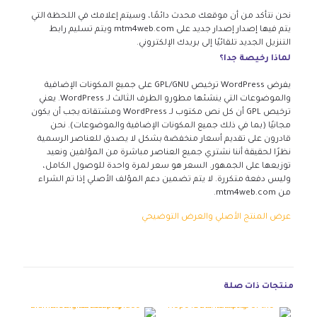
نحن نتأكد من أن موقعك محدث دائمًا، وسيتم إعلامك في اللحظة التي
يتم فيها إصدار إصدار جديد على mtm4web.com ويتم تسليم رابط
التنزيل الجديد تلقائيًا إلى بريدك الإلكتروني.
لماذا رخيصة جدا؟
يفرض WordPress ترخيص GPL/GNU على جميع المكونات الإضافية
والموضوعات التي ينشئها مطورو الطرف الثالث لـ WordPress. يعني
ترخيص GPL أن كل نص مكتوب لـ WordPress ومشتقاته يجب أن يكون
مجانيًا (بما في ذلك جميع المكونات الإضافية والموضوعات). نحن
قادرون على تقديم أسعار منخفضة بشكل لا يصدق للعناصر الرسمية
نظرًا لحقيقة أننا نشتري جميع العناصر مباشرة من المؤلفين ونعيد
توزيعها على الجمهور. السعر هو سعر لمرة واحدة للوصول الكامل،
وليس دفعة متكررة. لا يتم تضمين دعم المؤلف الأصلي إذا تم الشراء
من mtm4web.com.
عرض المنتج الأصلي والعرض التوضيحي
منتجات ذات صلة