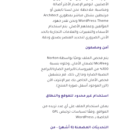
الأصليين، لتوفير الإصدار الأكثر أصالة
ومناسبة. ملاحظة: نحن لسنا تابعين أو
مرتبطين بشكل مباشر بمطوري Architect
WordPress Theme ونحن نقدر جهود
المؤلفين وعملهم الأصلي. يتم استخدام
الأسماء والتعبيرات والعلامات التجارية بالحد
الأدنى الضروري لتحديد العنصر بصدق ودقة.
آمن ومضمون
يتم فحص الملف يوميًا بواسطة Norton
وMcAfee لضمان الأمان، وخلوه بنسبة
100% من الفيروسات/البرامج الضارة/البرامج
النصية الضارة وما إلى ذلك. قم بتشغيل
فحص الأمان الخاص بك عبر الإنترنت الآن
(الزر الموجود أسفل صورة المنتج).
استخدام غير محدود للموقع والنطاق
يمكن استخدام الملف على أي عدد تريده من
المواقع، وفقًا لسياسات ترخيص GPL
الخاصة بـ WordPress.
التحديثات المضمنة (6 أشهر) – من