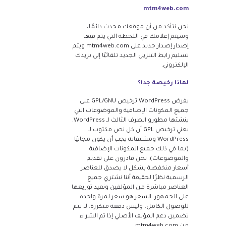
mtm4web.com
نحن نتأكد من أن موقعك محدث دائمًا،
وسيتم إعلامك في اللحظة التي يتم فيها
إصدار إصدار جديد على mtm4web.com ويتم
تسليم رابط التنزيل الجديد تلقائيًا إلى بريدك
الإلكتروني.
لماذا رخيصة جدا؟
يفرض WordPress ترخيص GPL/GNU على
جميع المكونات الإضافية والموضوعات التي
ينشئها مطورو الطرف الثالث لـ WordPress.
يعني ترخيص GPL أن كل نص مكتوب لـ
WordPress ومشتقاته يجب أن يكون مجانيًا
(بما في ذلك جميع المكونات الإضافية
والموضوعات). نحن قادرون على تقديم
أسعار منخفضة بشكل لا يصدق للعناصر
الرسمية نظرًا لحقيقة أننا نشتري جميع
العناصر مباشرة من المؤلفين ونعيد توزيعها
على الجمهور. السعر هو سعر لمرة واحدة
للوصول الكامل، وليس دفعة متكررة. لا يتم
تضمين دعم المؤلف الأصلي إذا تم الشراء