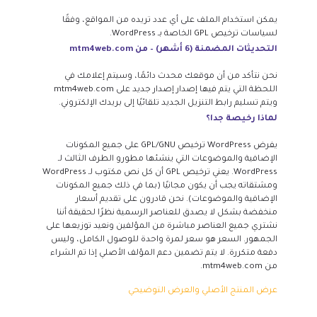
يمكن استخدام الملف على أي عدد تريده من المواقع، وفقًا
لسياسات ترخيص GPL الخاصة بـ WordPress.
التحديثات المضمنة (6 أشهر) – من mtm4web.com
نحن نتأكد من أن موقعك محدث دائمًا، وسيتم إعلامك في
اللحظة التي يتم فيها إصدار إصدار جديد على mtm4web.com
ويتم تسليم رابط التنزيل الجديد تلقائيًا إلى بريدك الإلكتروني.
لماذا رخيصة جدا؟
يفرض WordPress ترخيص GPL/GNU على جميع المكونات
الإضافية والموضوعات التي ينشئها مطورو الطرف الثالث لـ
WordPress. يعني ترخيص GPL أن كل نص مكتوب لـ WordPress
ومشتقاته يجب أن يكون مجانيًا (بما في ذلك جميع المكونات
الإضافية والموضوعات). نحن قادرون على تقديم أسعار
منخفضة بشكل لا يصدق للعناصر الرسمية نظرًا لحقيقة أننا
نشتري جميع العناصر مباشرة من المؤلفين ونعيد توزيعها على
الجمهور. السعر هو سعر لمرة واحدة للوصول الكامل، وليس
دفعة متكررة. لا يتم تضمين دعم المؤلف الأصلي إذا تم الشراء
من mtm4web.com.
عرض المنتج الأصلي والعرض التوضيحي