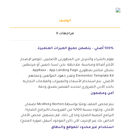
الوصف
مراجعات
0
100% أصلي – يتضمن جميع الميزات المتميزة.
نقوم بالشراء والتنزيل من المطورين الأصليين، لتوفير الإصدار
الأكثر أصالة ومناسبة. ملاحظة: نحن لسنا تابعين أو مرتبطين
بشكل مباشر بمطوري AppRaxx – App Landing Page
Elementor Template Kit ونقدر جهود المؤلفين وعملهم
الأصلي. يتم استخدام الأسماء والتعبيرات والعلامات التجارية
بالحد الأدنى الضروري لتحديد العنصر بصدق ودقة.
آمن ومضمون
يتم فحص الملف يوميًا بواسطة Norton وMcAfee لضمان
الأمان، وخلوه بنسبة 100% من الفيروسات/البرامج الضارة/
البرامج النصية الضارة وما إلى ذلك. قم بتشغيل فحص الأمان
الخاص بك عبر الإنترنت الآن (الزر الموجود أسفل صورة المنتج).
استخدام غير محدود للموقع والنطاق