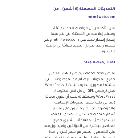
التحديثات المضمنة (6 أشهر) – من
mtm4web.com
نحن نتأكد من أن موقعك محدث دائمًا،
وسيتم إعلامك في اللحظة التي يتم فيها
إصدار إصدار جديد على mtm4web.com ويتم
تسليم رابط التنزيل الجديد تلقائيًا إلى بريدك
الإلكتروني.
لماذا رخيصة جدا؟
يفرض WordPress ترخيص GPL/GNU على
جميع المكونات الإضافية والموضوعات التي
ينشئها مطورو الطرف الثالث لـ WordPress.
يعني ترخيص GPL أن كل نص مكتوب لـ
WordPress ومشتقاته يجب أن يكون مجانيًا
(بما في ذلك جميع المكونات الإضافية
والموضوعات). نحن قادرون على تقديم
أسعار منخفضة بشكل لا يصدق للعناصر
الرسمية نظرًا لحقيقة أننا نشتري جميع
العناصر مباشرة من المؤلفين ونعيد توزيعها
على الجمهور. السعر هو سعر لمرة واحدة