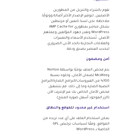
نقوم بالشراء والتنزيل من المطورين
الأصليين، لتوفير الإصدار الأكثر أصالة ووثوقًا.
ملاحظة: نحن لسنا تابعين أو مرتبطين
بشكل مباشر بمطوري AMP Cache for
WordPress ونقدر جهود المؤلفين وعملهم
الأصلي. تُستخدم الأسماء والتعبيرات
والعلامات التجارية بالحد الأدنى الضروري
لتحديد العنصر بصدق ودقة.
آمن ومضمون
يتم فحص الملف يوميًا بواسطة Norton
وMcAfee لضمان الأمان، وخلوه بنسبة
100% من الفيروسات/البرامج الضارة/البرامج
النصية الضارة وما إلى ذلك. قم بتشغيل
فحص الأمان الخاص بك عبر الإنترنت الآن
(الزر الموجود أسفل صورة المنتج).
استخدام غير محدود للموقع والنطاق
يمكن استخدام الملف على أي عدد تريده من
المواقع، وفقًا لسياسات ترخيص GPL
الخاصة بـ WordPress.