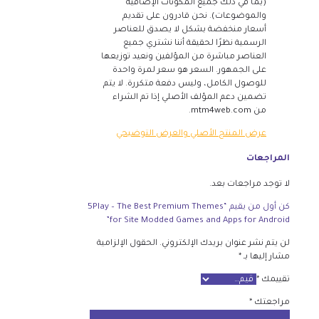
(بما في ذلك جميع المكونات الإضافية
والموضوعات). نحن قادرون على تقديم
أسعار منخفضة بشكل لا يصدق للعناصر
الرسمية نظرًا لحقيقة أننا نشتري جميع
العناصر مباشرة من المؤلفين ونعيد توزيعها
على الجمهور. السعر هو سعر لمرة واحدة
للوصول الكامل، وليس دفعة متكررة. لا يتم
تضمين دعم المؤلف الأصلي إذا تم الشراء
من mtm4web.com.
عرض المنتج الأصلي والعرض التوضيحي
المراجعات
لا توجد مراجعات بعد.
كن أول من يقيم “5Play – The Best Premium Themes
for Site Modded Games and Apps for Android”
لن يتم نشر عنوان بريدك الإلكتروني.
الحقول الإلزامية
مشار إليها بـ
*
تقييمك
*
مراجعتك
*