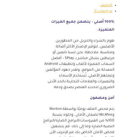
الوصف
مراجعات
0
100% أصلي – يتضمن جميع الميزات
المتميزة.
نقوم بالشراء والتنزيل من المطورين
الأصليين، لتوفير الإصدار الأكثر أصالة
ومناسبة. ملاحظة: نحن لسنا تابعين أو
مرتبطين بشكل مباشر بـ 5Play – أفضل
السمات المميزة لألعاب وتطبيقات Android
المعدلة على الموقع، ونقدر جهود المؤلفين
وعملهم الأصلي. تُستخدم الأسماء
والتعبيرات والعلامات التجارية بالحد الأدنى
الضروري لتحديد العنصر بصدق ودقة.
آمن ومضمون
يتم فحص الملف يوميًا بواسطة Norton
وMcAfee لضمان الأمان، وخلوه بنسبة
100% من الفيروسات/البرامج الضارة/البرامج
النصية الضارة وما إلى ذلك. قم بتشغيل
فحص الأمان الخاص بك عبر الإنترنت الآن