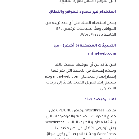
(الزر الموجود أسفل صورة المنتج).
استخدام غير محدود للموقع والنطاق
يمكن استخدام الملف على أي عدد تريده من
المواقع، وفقًا لسياسات ترخيص GPL
الخاصة بـ WordPress.
التحديثات المضمنة (6 أشهر) – من
mtm4web.com
نحن نتأكد من أن موقعك محدث دائمًا،
وسيتم إعلامك في اللحظة التي يتم فيها
إصدار إصدار جديد على mtm4web.com ويتم
تسليم رابط التنزيل الجديد تلقائيًا إلى بريدك
الإلكتروني.
لماذا رخيصة جدا؟
يفرض WordPress ترخيص GPL/GNU على
جميع المكونات الإضافية والموضوعات التي
ينشئها مطورو الطرف الثالث لـ WordPress.
يعني ترخيص GPL أن كل نص مكتوب لـ
WordPress ومشتقاته يجب أن يكون مجانيًا