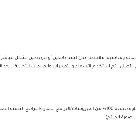
 جهود المؤلفين وعملهم الأصلي. يتم استخدام الأسماء والتعبيرات والعلامات التجارية بال
يتم فحص الملف يوميًا بواسطة Norton وMcAfee لضمان الأمان، وخلوه بنسبة 100% من الفيروسات/البرامج الضارة/ا
 صورة المنتج).