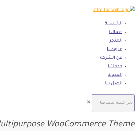
الرئيسية
اعمالنا
المتجر
عروضنا
عن الشركة
خدماتنا
المدونة
اتصل بنا
✕
ultipurpose WooCommerce Theme