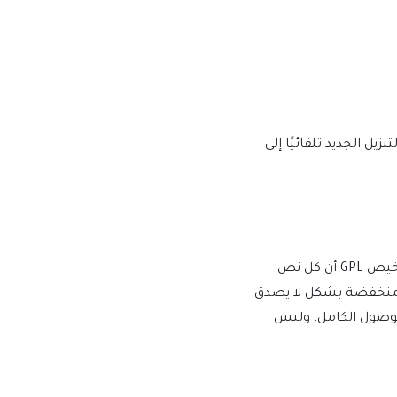
يها إصدار إصدار جديد على mtm4web.com ويتم تسليم رابط التنزيل الجديد تلقائيًا إلى
يفرض WordPress ترخيص GPL/GNU على جميع المكونات الإضافية والموضوعات التي ينشئها مطورو الطرف الثالث لـ WordPress. يعني ترخيص GPL أن كل نص
أسعار منخفضة بشكل لا يصدق
للوصول الكامل، وليس