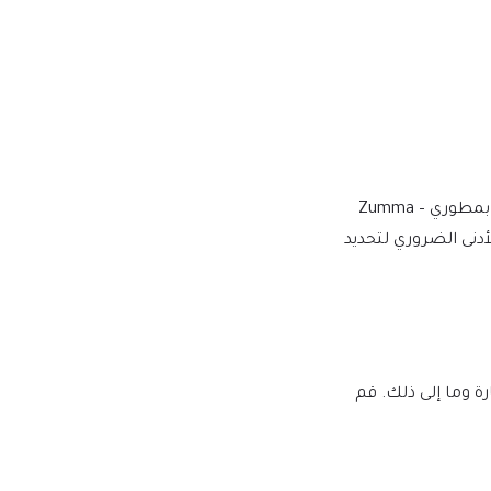
نقوم بالشراء والتنزيل من المطورين الأصليين، لتوفير الإصدار الأكثر أصالة ومناسبة. ملاحظة: نحن لسنا تابعين أو مرتبطين بشكل مباشر بمطوري Zumma –
حد الأدنى الضروري لتحديد
لبرامج النصية الضارة وما إلى ذلك. قم