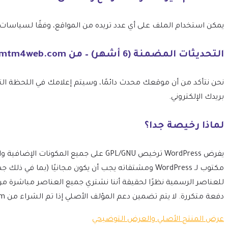
يمكن استخدام الملف على أي عدد تريده من المواقع، وفقًا لسياسات ترخيص GPL الخاصة بـ 
التحديثات المضمنة (6 أشهر) – من mtm4web.com
بريدك الإلكتروني.
لماذا رخيصة جدا؟
مكتوب لـ WordPress ومشتقاته يجب أن يكون مجانيًا 
للعناصر الرسمية نظرًا لحقيقة أننا نشتري جميع العناصر مباشرة م
دفعة متكررة. لا يتم تضمين دعم المؤلف الأصلي إذا تم الشراء من mtm4web.com.
عرض المنتج الأصلي والعرض التوضيحي