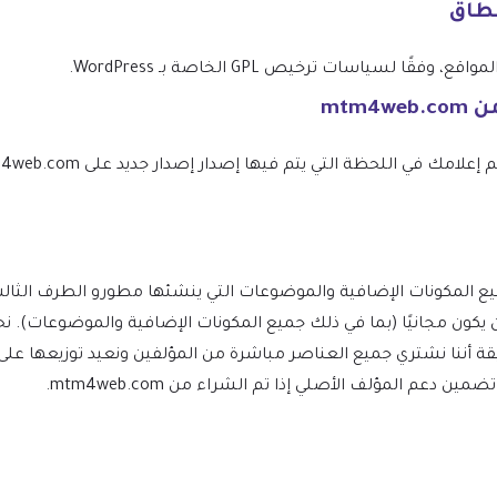
نطاق
 لسياسات ترخيص GPL الخاصة بـ WordPress.
W ومشتقاته يجب أن يكون مجانيًا (بما في ذلك جميع المكونات الإضافية والموضو
ة أننا نشتري جميع العناصر مباشرة من المؤلفين ونعيد توزيعها على
دعم المؤلف الأصلي إذا تم الشراء من mtm4web.com.