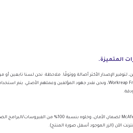
ن، لتوفير الإصدار الأكثر أصالة ووثوقًا. ملاحظة: نحن لسنا تابعين 
Workreap Freelance Marketplace and Directory Theme، ونحن نقدر جهود المؤلفين وعملهم
دقة.
يتم فحص الملف يوميًا بواسطة Norton وMcAfee لضمان الأمان، وخ
نت الآن (الزر الموجود أسفل صورة المنتج).