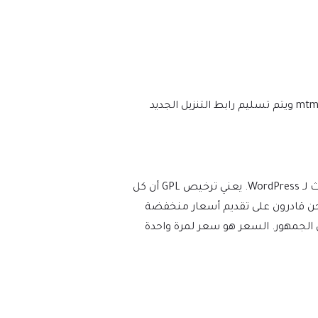
نحن نتأكد من أن موقعك محدث دائمًا، وسيتم إعلامك في اللحظة التي يتم فيها إصدار إصدار جديد على mtm4web.com ويتم تسليم رابط التنزيل الجديد
يفرض WordPress ترخيص GPL/GNU على جميع المكونات الإضافية والموضوعات التي ينشئها مطورو الطرف الثالث لـ WordPress. يعني ترخيص GPL أن كل
عات). نحن قادرون على تقديم أسعار منخفضة
 الجمهور. السعر هو سعر لمرة واحدة