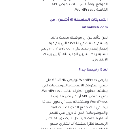
المواقع، وفقًا لسياسات ترخيص GPL
الخاصة بـ WordPress.
التحديثات المضمنة (6 أشهر) – من
mtm4web.com
نحن نتأكد من أن موقعك محدث دائمًا،
وسيتم إعلامك في اللحظة التي يتم فيها
إصدار إصدار جديد على mtm4web.com ويتم
تسليم رابط التنزيل الجديد تلقائيًا إلى بريدك
الإلكتروني.
لماذا رخيصة جدا؟
يفرض WordPress ترخيص GPL/GNU على
جميع المكونات الإضافية والموضوعات التي
ينشئها مطورو الطرف الثالث لـ WordPress.
يعني ترخيص GPL أن كل نص مكتوب لـ
WordPress ومشتقاته يجب أن يكون مجانيًا
(بما في ذلك جميع المكونات الإضافية
والموضوعات). نحن قادرون على تقديم
أسعار منخفضة بشكل لا يصدق للعناصر
الرسمية نظرًا لحقيقة أننا نشتري جميع