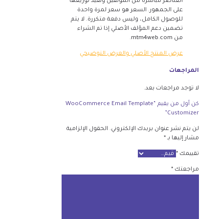
العناصر مباشرة من المؤلفين ونعيد توزيعها
على الجمهور. السعر هو سعر لمرة واحدة
للوصول الكامل، وليس دفعة متكررة. لا يتم
تضمين دعم المؤلف الأصلي إذا تم الشراء
من mtm4web.com.
عرض المنتج الأصلي والعرض التوضيحي
المراجعات
لا توجد مراجعات بعد.
كن أول من يقيم “WooCommerce Email Template
Customizer”
لن يتم نشر عنوان بريدك الإلكتروني.
الحقول الإلزامية
مشار إليها بـ
*
تقييمك
*
مراجعتك
*