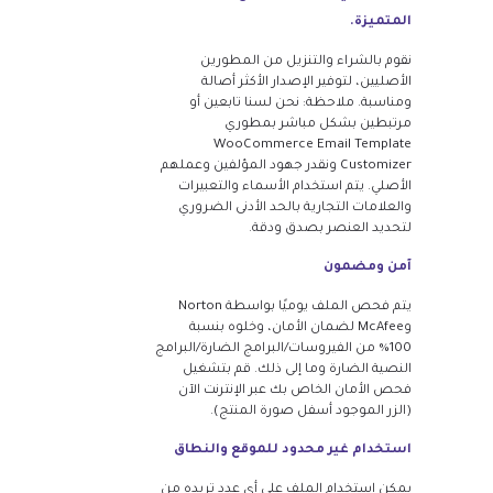
المتميزة.
نقوم بالشراء والتنزيل من المطورين
الأصليين، لتوفير الإصدار الأكثر أصالة
ومناسبة. ملاحظة: نحن لسنا تابعين أو
مرتبطين بشكل مباشر بمطوري
WooCommerce Email Template
Customizer ونقدر جهود المؤلفين وعملهم
الأصلي. يتم استخدام الأسماء والتعبيرات
والعلامات التجارية بالحد الأدنى الضروري
لتحديد العنصر بصدق ودقة.
آمن ومضمون
يتم فحص الملف يوميًا بواسطة Norton
وMcAfee لضمان الأمان، وخلوه بنسبة
100% من الفيروسات/البرامج الضارة/البرامج
النصية الضارة وما إلى ذلك. قم بتشغيل
فحص الأمان الخاص بك عبر الإنترنت الآن
(الزر الموجود أسفل صورة المنتج).
استخدام غير محدود للموقع والنطاق
يمكن استخدام الملف على أي عدد تريده من