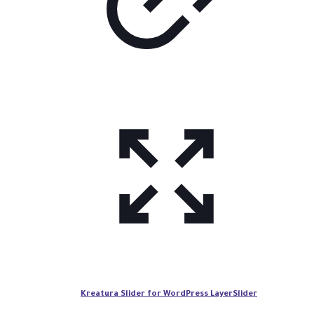
Kreatura Slider for WordPress LayerSlider