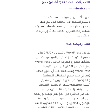
التحديثات المضمنة (6 أشهر) – من
mtm4web.com
نحن نتأكد من أن موقعك محدث دائمًا،
وسيتم إعلامك في اللحظة التي يتم فيها
إصدار إصدار جديد على mtm4web.com ويتم
تسليم رابط التنزيل الجديد تلقائيًا إلى بريدك
الإلكتروني.
لماذا رخيصة جدا؟
يفرض WordPress ترخيص GPL/GNU على
جميع المكونات الإضافية والموضوعات التي
ينشئها مطورو الطرف الثالث لـ WordPress.
يعني ترخيص GPL أن كل نص مكتوب لـ
WordPress ومشتقاته يجب أن يكون مجانيًا
(بما في ذلك جميع المكونات الإضافية
والموضوعات). نحن قادرون على تقديم
أسعار منخفضة بشكل لا يصدق للعناصر
الرسمية نظرًا لحقيقة أننا نشتري جميع
العناصر مباشرة من المؤلفين ونعيد توزيعها
على الجمهور. السعر هو سعر لمرة واحدة
للوصول الكامل، وليس دفعة متكررة. لا يتم