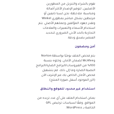
نقوم بالشراء والتنزيل من المطورين
الأصليين، لتوفير الإصدار الأكثر أصالة
ومناسبة. ملاحظة: نحن لسنا تابعين أو
مرتبطين بشكل مباشر بمطوري Winkel
ونقدر جهود المؤلفين وعملهم الأصلي. يتم
استخدام الأسماء والتعبيرات والعلامات
التجارية بالحد الأدنى الضروري لتحديد
العنصر بصدق ودقة.
آمن ومضمون
يتم فحص الملف يوميًا بواسطة Norton
وMcAfee لضمان الأمان، وخلوه بنسبة
100% من الفيروسات/البرامج الضارة/البرامج
النصية الضارة وما إلى ذلك. قم بتشغيل
فحص الأمان الخاص بك عبر الإنترنت الآن
(الزر الموجود أسفل صورة المنتج).
استخدام غير محدود للموقع والنطاق
يمكن استخدام الملف على أي عدد تريده من
المواقع، وفقًا لسياسات ترخيص GPL
الخاصة بـ WordPress.