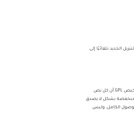
يها إصدار إصدار جديد على mtm4web.com ويتم تسليم رابط التنزيل الجديد تلقائيًا إلى
يفرض WordPress ترخيص GPL/GNU على جميع المكونات الإضافية والموضوعات التي ينشئها مطورو الطرف الثالث لـ WordPress. يعني ترخيص GPL أن كل نص
أسعار منخفضة بشكل لا يصدق
للوصول الكامل، وليس