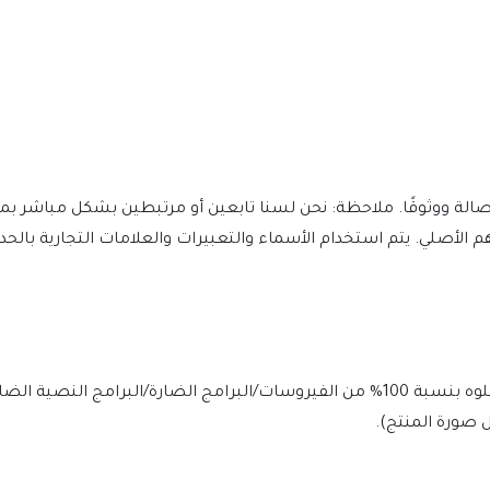
ونقدر جهود المؤلفين وعملهم الأصلي. يتم استخدام الأسماء والتعبيرات والعلامات التجارية 
يتم فحص الملف يوميًا بواسطة Norton وMcAfee لضمان الأمان، وخلوه بنسبة 100% من الفيروسات/البرامج الضارة/ا
 صورة المنتج).