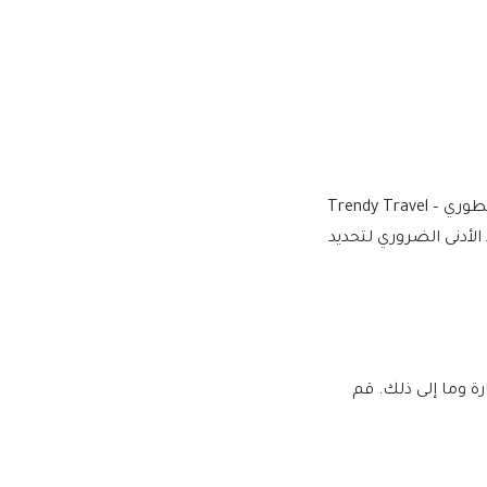
نقوم بالشراء والتنزيل من المطورين الأصليين، لتوفير الإصدار الأكثر أصالة ووثوقًا. ملاحظة: نحن لسنا تابعين أو مرتبطين بشكل مباشر بمطوري Trendy Travel –
بالحد الأدنى الضروري لتحديد
لبرامج النصية الضارة وما إلى ذلك. قم