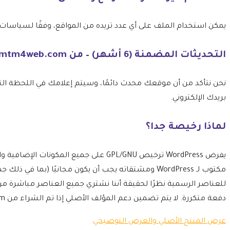
يمكن استخدام الملف على أي عدد تريده من المواقع، وفقًا لسياسات ترخيص GPL الخاصة بـ 
التحديثات المضمنة (6 أشهر) – من mtm4web.com
بريدك الإلكتروني.
لماذا رخيصة جدا؟
مكتوب لـ WordPress ومشتقاته يجب أن يكون مجانيًا 
للعناصر الرسمية نظرًا لحقيقة أننا نشتري جميع العناصر مباشرة م
دفعة متكررة. لا يتم تضمين دعم المؤلف الأصلي إذا تم الشراء من mtm4web.com.
عرض المنتج الأصلي والعرض التوضيحي