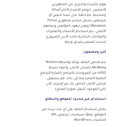
نقوم بالشراء والتنزيل من المطورين
الأصليين، لتوفير الإصدار الأكثر أصالة
ومناسبة. ملاحظة: نحن لسنا تابعين أو
مرتبطين بشكل مباشر بمطوري Thrive
Ultimatum ونقدر جهود المؤلفين وعملهم
الأصلي. يتم استخدام الأسماء والتعبيرات
والعلامات التجارية بالحد الأدنى الضروري
لتحديد العنصر بصدق ودقة.
آمن ومضمون
يتم فحص الملف يوميًا بواسطة Norton
وMcAfee لضمان الأمان، وخلوه بنسبة
100% من الفيروسات/البرامج الضارة/البرامج
النصية الضارة وما إلى ذلك. قم بتشغيل
فحص الأمان الخاص بك عبر الإنترنت الآن
(الزر الموجود أسفل صورة المنتج).
استخدام غير محدود للموقع والنطاق
يمكن استخدام الملف على أي عدد تريده من
المواقع، وفقًا لسياسات ترخيص GPL
الخاصة بـ WordPress.