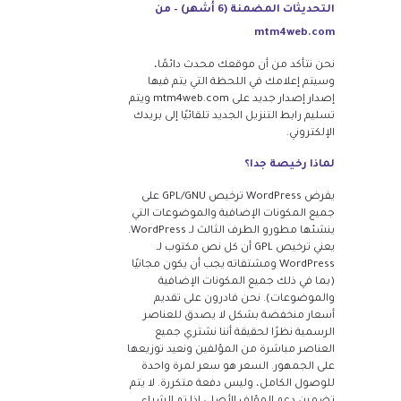
التحديثات المضمنة (6 أشهر) – من
mtm4web.com
نحن نتأكد من أن موقعك محدث دائمًا،
وسيتم إعلامك في اللحظة التي يتم فيها
إصدار إصدار جديد على mtm4web.com ويتم
تسليم رابط التنزيل الجديد تلقائيًا إلى بريدك
الإلكتروني.
لماذا رخيصة جدا؟
يفرض WordPress ترخيص GPL/GNU على
جميع المكونات الإضافية والموضوعات التي
ينشئها مطورو الطرف الثالث لـ WordPress.
يعني ترخيص GPL أن كل نص مكتوب لـ
WordPress ومشتقاته يجب أن يكون مجانيًا
(بما في ذلك جميع المكونات الإضافية
والموضوعات). نحن قادرون على تقديم
أسعار منخفضة بشكل لا يصدق للعناصر
الرسمية نظرًا لحقيقة أننا نشتري جميع
العناصر مباشرة من المؤلفين ونعيد توزيعها
على الجمهور. السعر هو سعر لمرة واحدة
للوصول الكامل، وليس دفعة متكررة. لا يتم