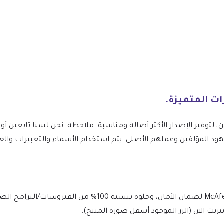
ين، لتوفير الإصدار الأكثر أصالة ومناسبة. ملاحظة: نحن لسنا تابعين
Themify Infinite WordP ونقدر جهود المؤلفين وعملهم الأصلي. يتم استخدام الأسماء والتعبي
يتم فحص الملف يوميًا بواسطة Norton وMcAfee لضمان الأمان، وخ
نت الآن (الزر الموجود أسفل صورة المنتج).