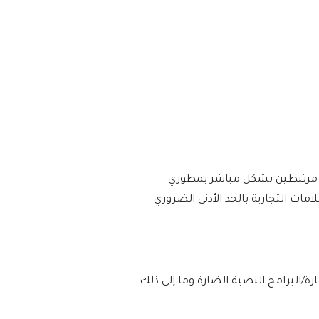
 أو مرتبطين بشكل مباشر بمطوري
رات والعلامات التجارية بالحد الأدنى الضروري
لوه بنسبة 100% من الفيروسات/البرامج الضارة/البرامج النصية الضارة وما إلى ذلك.