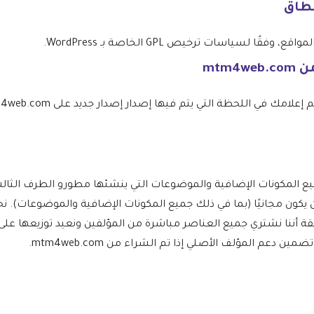
نطاق
 لسياسات ترخيص GPL الخاصة بـ WordPress.
W ومشتقاته يجب أن يكون مجانيًا (بما في ذلك جميع المكونات الإضافية والموضو
ة أننا نشتري جميع العناصر مباشرة من المؤلفين ونعيد توزيعها على
دعم المؤلف الأصلي إذا تم الشراء من mtm4web.com.