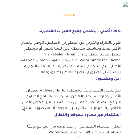
الوصف
100% أصلي – يتضمن جميع الميزات المتميزة.
نقوم بالشراء والتنزيل من المطورين الأصليين، لتوفير الإصدار
الأكثر أصالة ومناسبة. ملاحظة: نحن لسنا تابعين أو مرتبطين
بشكل مباشر بمطوري The Retailer – Premium
WooCommerce Theme، ونحن نقدر جهود المؤلفين وعملهم
الأصلي. يتم استخدام الأسماء والتعبيرات والعلامات التجارية
بالحد الأدنى الضروري لتحديد العنصر بصدق ودقة.
آمن ومضمون
يتم فحص الملف يوميًا بواسطة Norton وMcAfee لضمان
الأمان، وخلوه بنسبة 100% من الفيروسات/البرامج الضارة/
البرامج النصية الضارة وما إلى ذلك. قم بتشغيل فحص الأمان
الخاص بك عبر الإنترنت الآن (الزر الموجود أسفل صورة المنتج).
استخدام غير محدود للموقع والنطاق
يمكن استخدام الملف على أي عدد تريده من المواقع، وفقًا
لسياسات ترخيص GPL الخاصة بـ WordPress.