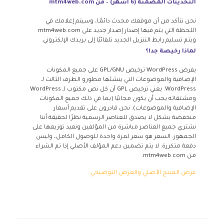
التحديثات المضمنة (6 أشهر) – من mtm4web.com
نحن نتأكد من أن موقعك محدث دائمًا، وسيتم إعلامك في
اللحظة التي يتم فيها إصدار إصدار جديد على mtm4web.com
ويتم تسليم رابط التنزيل الجديد تلقائيًا إلى بريدك الإلكتروني.
لماذا رخيصة جدا؟
يفرض WordPress ترخيص GPL/GNU على جميع المكونات
الإضافية والموضوعات التي ينشئها مطورو الطرف الثالث لـ
WordPress. يعني ترخيص GPL أن كل نص مكتوب لـ WordPress
ومشتقاته يجب أن يكون مجانيًا (بما في ذلك جميع المكونات
الإضافية والموضوعات). نحن قادرون على تقديم أسعار
منخفضة بشكل لا يصدق للعناصر الرسمية نظرًا لحقيقة أننا
نشتري جميع العناصر مباشرة من المؤلفين ونعيد توزيعها على
الجمهور. السعر هو سعر لمرة واحدة للوصول الكامل، وليس
دفعة متكررة. لا يتم تضمين دعم المؤلف الأصلي إذا تم الشراء
من mtm4web.com.
عرض المنتج الأصلي والعرض التوضيحي