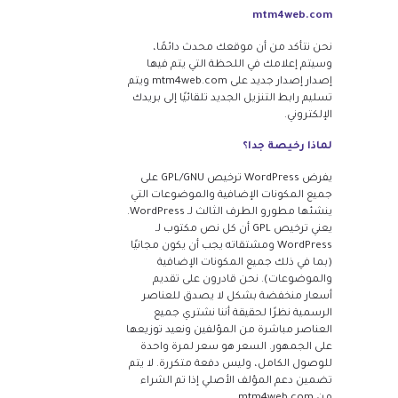
mtm4web.com
نحن نتأكد من أن موقعك محدث دائمًا،
وسيتم إعلامك في اللحظة التي يتم فيها
إصدار إصدار جديد على mtm4web.com ويتم
تسليم رابط التنزيل الجديد تلقائيًا إلى بريدك
الإلكتروني.
لماذا رخيصة جدا؟
يفرض WordPress ترخيص GPL/GNU على
جميع المكونات الإضافية والموضوعات التي
ينشئها مطورو الطرف الثالث لـ WordPress.
يعني ترخيص GPL أن كل نص مكتوب لـ
WordPress ومشتقاته يجب أن يكون مجانيًا
(بما في ذلك جميع المكونات الإضافية
والموضوعات). نحن قادرون على تقديم
أسعار منخفضة بشكل لا يصدق للعناصر
الرسمية نظرًا لحقيقة أننا نشتري جميع
العناصر مباشرة من المؤلفين ونعيد توزيعها
على الجمهور. السعر هو سعر لمرة واحدة
للوصول الكامل، وليس دفعة متكررة. لا يتم
تضمين دعم المؤلف الأصلي إذا تم الشراء