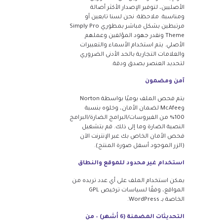
الأصليين، لتوفير الإصدار الأكثر أصالة
ومناسبة. ملاحظة: نحن لسنا تابعين أو
مرتبطين بشكل مباشر بمطوري Simply Pro
Theme ونقدر جهود المؤلفين وعملهم
الأصلي. يتم استخدام الأسماء والتعبيرات
والعلامات التجارية بالحد الأدنى الضروري
لتحديد العنصر بصدق ودقة.
آمن ومضمون
يتم فحص الملف يوميًا بواسطة Norton
وMcAfee لضمان الأمان، وخلوه بنسبة
100% من الفيروسات/البرامج الضارة/البرامج
النصية الضارة وما إلى ذلك. قم بتشغيل
فحص الأمان الخاص بك عبر الإنترنت الآن
(الزر الموجود أسفل صورة المنتج).
استخدام غير محدود للموقع والنطاق
يمكن استخدام الملف على أي عدد تريده من
المواقع، وفقًا لسياسات ترخيص GPL
الخاصة بـ WordPress.
التحديثات المضمنة (6 أشهر) – من