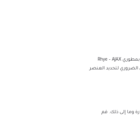
نقوم بالشراء والتنزيل من المطورين الأصليين، لتوفير الإصدار الأكثر أصالة ومناسبة. ملاحظة: نحن لسنا تابعين أو مرتبطين بشكل مباشر بمطوري Rhye – AJAX
الأدنى الضروري لتحديد العنصر
لبرامج النصية الضارة وما إلى ذلك. قم