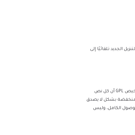
يها إصدار إصدار جديد على mtm4web.com ويتم تسليم رابط التنزيل الجديد تلقائيًا إلى
يفرض WordPress ترخيص GPL/GNU على جميع المكونات الإضافية والموضوعات التي ينشئها مطورو الطرف الثالث لـ WordPress. يعني ترخيص GPL أن كل نص
أسعار منخفضة بشكل لا يصدق
للوصول الكامل، وليس