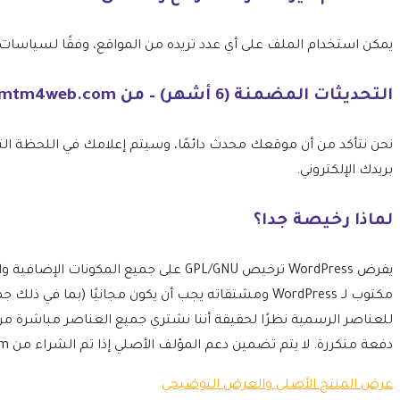
يمكن استخدام الملف على أي عدد تريده من المواقع، وفقًا لسياسات ترخيص GPL الخاصة بـ 
التحديثات المضمنة (6 أشهر) – من mtm4web.com
بريدك الإلكتروني.
لماذا رخيصة جدا؟
مكتوب لـ WordPress ومشتقاته يجب أن يكون مجانيًا 
للعناصر الرسمية نظرًا لحقيقة أننا نشتري جميع العناصر مباشرة م
دفعة متكررة. لا يتم تضمين دعم المؤلف الأصلي إذا تم الشراء من mtm4web.com.
عرض المنتج الأصلي والعرض التوضيحي