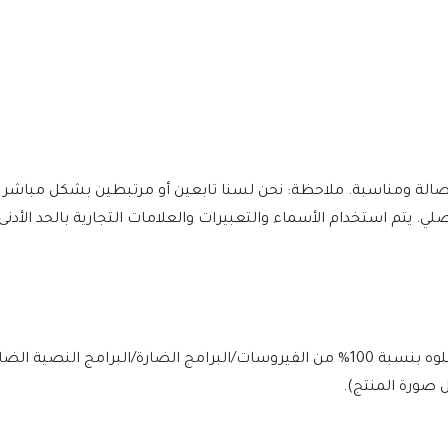
مؤلفين وعملهم الأصلي. يتم استخدام الأسماء والتعبيرات والعلامات التجارية بالحد 
يتم فحص الملف يوميًا بواسطة Norton وMcAfee لضمان الأمان، وخلوه بنسبة 100% من الفيروسات/البرامج الضارة/ا
 صورة المنتج).