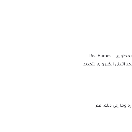
نقوم بالشراء والتنزيل من المطورين الأصليين، لتوفير الإصدار الأكثر أصالة ومناسبة. ملاحظة: نحن لسنا تابعين أو مرتبطين بشكل مباشر بمطوري RealHomes –
ارية بالحد الأدنى الضروري لتحديد
لبرامج النصية الضارة وما إلى ذلك. قم