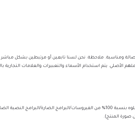
Estate ونقدر جهود المؤلفين وعملهم الأصلي. يتم استخدام الأسماء والتعبيرات والعلامات التج
يتم فحص الملف يوميًا بواسطة Norton وMcAfee لضمان الأمان، وخلوه بنسبة 100% من الفيروسات/البرامج الضارة/ا
 صورة المنتج).