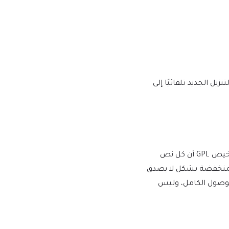
يها إصدار إصدار جديد على mtm4web.com ويتم تسليم رابط التنزيل الجديد تلقائيًا إلى
يفرض WordPress ترخيص GPL/GNU على جميع المكونات الإضافية والموضوعات التي ينشئها مطورو الطرف الثالث لـ WordPress. يعني ترخيص GPL أن كل نص
أسعار منخفضة بشكل لا يصدق
للوصول الكامل، وليس