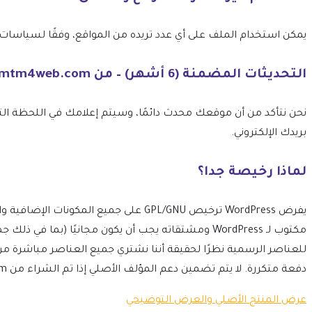
يمكن استخدام الملف على أي عدد تريده من المواقع، وفقًا لسياسات ترخيص GPL الخاصة بـ 
التحديثات المضمنة (6 أشهر) – من mtm4web.com
بريدك الإلكتروني.
لماذا رخيصة جدا؟
مكتوب لـ WordPress ومشتقاته يجب أن يكون مجانيًا 
للعناصر الرسمية نظرًا لحقيقة أننا نشتري جميع العناصر مباشرة م
دفعة متكررة. لا يتم تضمين دعم المؤلف الأصلي إذا تم الشراء من mtm4web.com.
عرض المنتج الأصلي والعرض التوضيحي