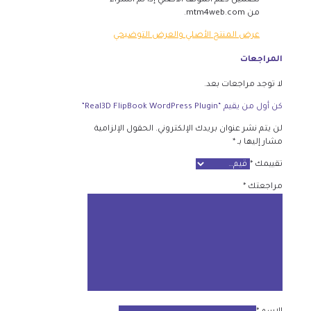
تضمين دعم المؤلف الأصلي إذا تم الشراء
من mtm4web.com.
عرض المنتج الأصلي والعرض التوضيحي
المراجعات
لا توجد مراجعات بعد.
كن أول من يقيم “Real3D FlipBook WordPress Plugin”
لن يتم نشر عنوان بريدك الإلكتروني.
الحقول الإلزامية
مشار إليها بـ
*
تقييمك
*
مراجعتك
*