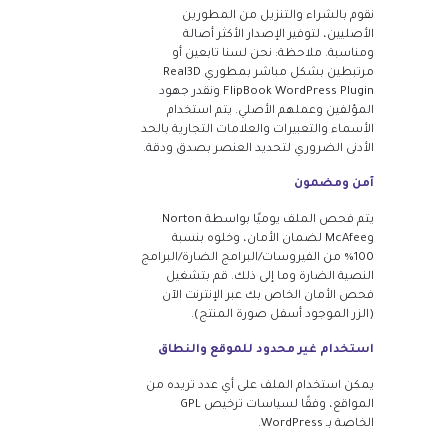
نقوم بالشراء والتنزيل من المطورين
الأصليين، لتوفير الإصدار الأكثر أصالة
ومناسبة. ملاحظة: نحن لسنا تابعين أو
مرتبطين بشكل مباشر بمطوري Real3D
FlipBook WordPress Plugin ونقدر جهود
المؤلفين وعملهم الأصلي. يتم استخدام
الأسماء والتعبيرات والعلامات التجارية بالحد
الأدنى الضروري لتحديد العنصر بصدق ودقة.
آمن ومضمون
يتم فحص الملف يوميًا بواسطة Norton
وMcAfee لضمان الأمان، وخلوه بنسبة
100% من الفيروسات/البرامج الضارة/البرامج
النصية الضارة وما إلى ذلك. قم بتشغيل
فحص الأمان الخاص بك عبر الإنترنت الآن
(الزر الموجود أسفل صورة المنتج).
استخدام غير محدود للموقع والنطاق
يمكن استخدام الملف على أي عدد تريده من
المواقع، وفقًا لسياسات ترخيص GPL
الخاصة بـ WordPress.