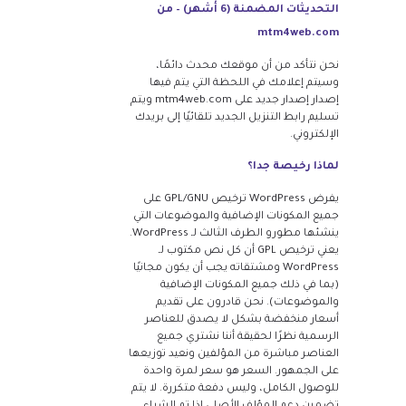
التحديثات المضمنة (6 أشهر) – من
mtm4web.com
نحن نتأكد من أن موقعك محدث دائمًا،
وسيتم إعلامك في اللحظة التي يتم فيها
إصدار إصدار جديد على mtm4web.com ويتم
تسليم رابط التنزيل الجديد تلقائيًا إلى بريدك
الإلكتروني.
لماذا رخيصة جدا؟
يفرض WordPress ترخيص GPL/GNU على
جميع المكونات الإضافية والموضوعات التي
ينشئها مطورو الطرف الثالث لـ WordPress.
يعني ترخيص GPL أن كل نص مكتوب لـ
WordPress ومشتقاته يجب أن يكون مجانيًا
(بما في ذلك جميع المكونات الإضافية
والموضوعات). نحن قادرون على تقديم
أسعار منخفضة بشكل لا يصدق للعناصر
الرسمية نظرًا لحقيقة أننا نشتري جميع
العناصر مباشرة من المؤلفين ونعيد توزيعها
على الجمهور. السعر هو سعر لمرة واحدة
للوصول الكامل، وليس دفعة متكررة. لا يتم