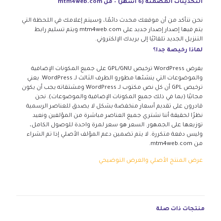
التحديثات المضمنة (6 أشهر) – من mtm4web.com
نحن نتأكد من أن موقعك محدث دائمًا، وسيتم إعلامك في اللحظة التي
يتم فيها إصدار إصدار جديد على mtm4web.com ويتم تسليم رابط
التنزيل الجديد تلقائيًا إلى بريدك الإلكتروني.
لماذا رخيصة جدا؟
يفرض WordPress ترخيص GPL/GNU على جميع المكونات الإضافية
والموضوعات التي ينشئها مطورو الطرف الثالث لـ WordPress. يعني
ترخيص GPL أن كل نص مكتوب لـ WordPress ومشتقاته يجب أن يكون
مجانيًا (بما في ذلك جميع المكونات الإضافية والموضوعات). نحن
قادرون على تقديم أسعار منخفضة بشكل لا يصدق للعناصر الرسمية
نظرًا لحقيقة أننا نشتري جميع العناصر مباشرة من المؤلفين ونعيد
توزيعها على الجمهور. السعر هو سعر لمرة واحدة للوصول الكامل،
وليس دفعة متكررة. لا يتم تضمين دعم المؤلف الأصلي إذا تم الشراء
من mtm4web.com.
عرض المنتج الأصلي والعرض التوضيحي
منتجات ذات صلة