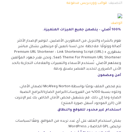
التصنيف:
قوالب ووردبريس مدفوعه
الوصف
100% أصلي – يتضمن جميع الميزات المتميزة.
نقوم بالشراء والتنزيل من المطورين الأصليين، لتوفير الإصدار الأكثر
أصالة ووثوقًا. ملاحظة: نحن لسنا تابعين أو مرتبطين بشكل مباشر
بمطوري Premium URL Shortener – Link Shortening Script (URL) +
SaaS Theme For Premium URL Shortener، ونحن نقدر جهود المؤلفين
وعملهم الأصلي. تُستخدم الأسماء والتعبيرات والعلامات التجارية بالحد
الأدنى الضروري لتحديد العنصر بصدق ودقة.
آمن ومضمون
يتم فحص الملف يوميًا بواسطة Norton وMcAfee لضمان الأمان،
وخلوه بنسبة 100% من الفيروسات/البرامج الضارة/البرامج النصية
الضارة وما إلى ذلك. قم بتشغيل فحص الأمان الخاص بك عبر الإنترنت
الآن (الزر الموجود أسفل صورة المنتج).
استخدام غير محدود للموقع والنطاق
يمكن استخدام الملف على أي عدد تريده من المواقع، وفقًا لسياسات
ترخيص GPL الخاصة بـ WordPress.