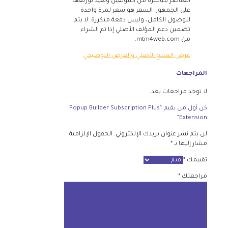
العناصر مباشرة من المؤلفين ونعيد توزيعها
على الجمهور. السعر هو سعر لمرة واحدة
للوصول الكامل، وليس دفعة متكررة. لا يتم
تضمين دعم المؤلف الأصلي إذا تم الشراء
من mtm4web.com.
عرض المنتج الأصلي والعرض التوضيحي
المراجعات
لا توجد مراجعات بعد.
كن أول من يقيم “Popup Builder Subscription Plus
Extension”
لن يتم نشر عنوان بريدك الإلكتروني.
الحقول الإلزامية
مشار إليها بـ
*
تقييمك
*
مراجعتك
*