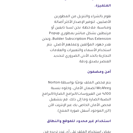
المتميزة.
نقوم بالشراء والتنزيل من المطورين
الأصليين، لتوفير الإصدار الأكثر أصالة
ومناسبة. ملاحظة: نحن لسنا تابعين أو
مرتبطين بشكل مباشر بمطوري Popup
Builder Subscription Plus Extension، ونحن
نقدر جهود المؤلفين وعملهم الأصلي. يتم
استخدام الأسماء والتعبيرات والعلامات
التجارية بالحد الأدنى الضروري لتحديد
العنصر بصدق ودقة.
آمن ومضمون
يتم فحص الملف يوميًا بواسطة Norton
وMcAfee لضمان الأمان، وخلوه بنسبة
100% من الفيروسات/البرامج الضارة/البرامج
النصية الضارة وما إلى ذلك. قم بتشغيل
فحص الأمان الخاص بك عبر الإنترنت الآن
(الزر الموجود أسفل صورة المنتج).
استخدام غير محدود للموقع والنطاق
يمكن استخدام الملف على أي عدد تريده من