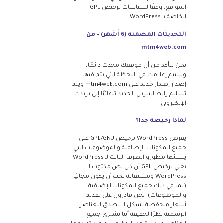
المواقع، وفقًا لسياسات ترخيص GPL
الخاصة بـ WordPress.
التحديثات المضمنة (6 أشهر) – من
mtm4web.com
نحن نتأكد من أن موقعك محدث دائمًا،
وسيتم إعلامك في اللحظة التي يتم فيها
إصدار إصدار جديد على mtm4web.com ويتم
تسليم رابط التنزيل الجديد تلقائيًا إلى بريدك
الإلكتروني.
لماذا رخيصة جدا؟
يفرض WordPress ترخيص GPL/GNU على
جميع المكونات الإضافية والموضوعات التي
ينشئها مطورو الطرف الثالث لـ WordPress.
يعني ترخيص GPL أن كل نص مكتوب لـ
WordPress ومشتقاته يجب أن يكون مجانيًا
(بما في ذلك جميع المكونات الإضافية
والموضوعات). نحن قادرون على تقديم
أسعار منخفضة بشكل لا يصدق للعناصر
الرسمية نظرًا لحقيقة أننا نشتري جميع