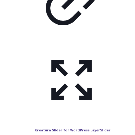
Kreatura Slider for WordPress LayerSlider