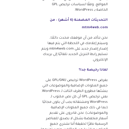
المواقع، وفقًا لسياسات ترخيص GPL
الخاصة بـ WordPress.
التحديثات المضمنة (6 أشهر) – من
mtm4web.com
نحن نتأكد من أن موقعك محدث دائمًا،
وسيتم إعلامك في اللحظة التي يتم فيها
إصدار إصدار جديد على mtm4web.com ويتم
تسليم رابط التنزيل الجديد تلقائيًا إلى بريدك
الإلكتروني.
لماذا رخيصة جدا؟
يفرض WordPress ترخيص GPL/GNU على
جميع المكونات الإضافية والموضوعات التي
ينشئها مطورو الطرف الثالث لـ WordPress.
يعني ترخيص GPL أن كل نص مكتوب لـ
WordPress ومشتقاته يجب أن يكون مجانيًا
(بما في ذلك جميع المكونات الإضافية
والموضوعات). نحن قادرون على تقديم
أسعار منخفضة بشكل لا يصدق للعناصر
الرسمية نظرًا لحقيقة أننا نشتري جميع