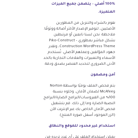
100% أصلي – يتضمن جميع الميزات
المتميزة.
نقوم بالشراء والتنزيل من المطورين
الأصليين، لتوفير الإصدار الأكثر أصالة ووثوقًا.
ملاحظة: نحن لسنا تابعين أو مرتبطين
بشكل مباشر بمطوري Piko-Construct –
Construction WordPress Theme، ونقدر
جهود المؤلفين وعملهم الأصلي. تُستخدم
الأسماء والتعبيرات والعلامات التجارية بالحد
الأدنى الضروري لتحديد العنصر بصدق ودقة.
آمن ومضمون
يتم فحص الملف يوميًا بواسطة Norton
وMcAfee لضمان الأمان، وخلوه بنسبة
100% من الفيروسات/البرامج الضارة/البرامج
النصية الضارة وما إلى ذلك. قم بتشغيل
فحص الأمان الخاص بك عبر الإنترنت الآن
(الزر الموجود أسفل صورة المنتج).
استخدام غير محدود للموقع والنطاق
يمكن استخدام الملف على أي عدد تريده من