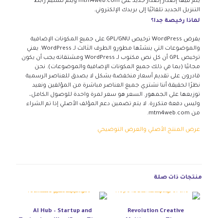
يتم فيها إصدار إصدار جديد على mtm4web.com ويتم تسليم رابط
التنزيل الجديد تلقائيًا إلى بريدك الإلكتروني.
لماذا رخيصة جدا؟
يفرض WordPress ترخيص GPL/GNU على جميع المكونات الإضافية
والموضوعات التي ينشئها مطورو الطرف الثالث لـ WordPress. يعني
ترخيص GPL أن كل نص مكتوب لـ WordPress ومشتقاته يجب أن يكون
مجانيًا (بما في ذلك جميع المكونات الإضافية والموضوعات). نحن
قادرون على تقديم أسعار منخفضة بشكل لا يصدق للعناصر الرسمية
نظرًا لحقيقة أننا نشتري جميع العناصر مباشرة من المؤلفين ونعيد
توزيعها على الجمهور. السعر هو سعر لمرة واحدة للوصول الكامل،
وليس دفعة متكررة. لا يتم تضمين دعم المؤلف الأصلي إذا تم الشراء
من mtm4web.com.
عرض المنتج الأصلي والعرض التوضيحي
منتجات ذات صلة
AI Hub – Startup and
Revolution Creative