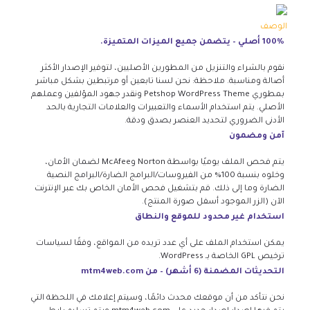
الوصف
100% أصلي – يتضمن جميع الميزات المتميزة.
نقوم بالشراء والتنزيل من المطورين الأصليين، لتوفير الإصدار الأكثر
أصالة ومناسبة. ملاحظة: نحن لسنا تابعين أو مرتبطين بشكل مباشر
بمطوري Petshop WordPress Theme ونقدر جهود المؤلفين وعملهم
الأصلي. يتم استخدام الأسماء والتعبيرات والعلامات التجارية بالحد
الأدنى الضروري لتحديد العنصر بصدق ودقة.
آمن ومضمون
يتم فحص الملف يوميًا بواسطة Norton وMcAfee لضمان الأمان،
وخلوه بنسبة 100% من الفيروسات/البرامج الضارة/البرامج النصية
الضارة وما إلى ذلك. قم بتشغيل فحص الأمان الخاص بك عبر الإنترنت
الآن (الزر الموجود أسفل صورة المنتج).
استخدام غير محدود للموقع والنطاق
يمكن استخدام الملف على أي عدد تريده من المواقع، وفقًا لسياسات
ترخيص GPL الخاصة بـ WordPress.
التحديثات المضمنة (6 أشهر) – من mtm4web.com
نحن نتأكد من أن موقعك محدث دائمًا، وسيتم إعلامك في اللحظة التي