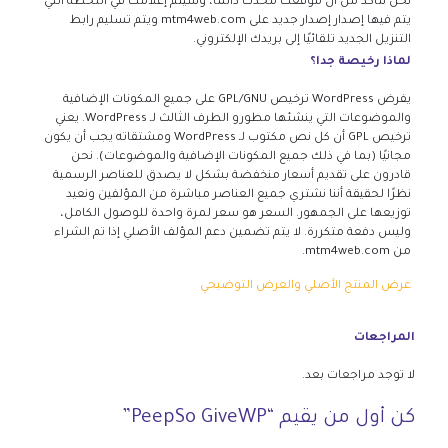
نحن نتأكد من أن موقعك محدث دائمًا، وسيتم إعلامك في اللحظة التي
يتم فيها إصدار إصدار جديد على mtm4web.com ويتم تسليم رابط
التنزيل الجديد تلقائيًا إلى بريدك الإلكتروني.
لماذا رخيصة جدا؟
يفرض WordPress ترخيص GPL/GNU على جميع المكونات الإضافية
والموضوعات التي ينشئها مطورو الطرف الثالث لـ WordPress. يعني
ترخيص GPL أن كل نص مكتوب لـ WordPress ومشتقاته يجب أن يكون
مجانيًا (بما في ذلك جميع المكونات الإضافية والموضوعات). نحن
قادرون على تقديم أسعار منخفضة بشكل لا يصدق للعناصر الرسمية
نظرًا لحقيقة أننا نشتري جميع العناصر مباشرة من المؤلفين ونعيد
توزيعها على الجمهور. السعر هو سعر لمرة واحدة للوصول الكامل،
وليس دفعة متكررة. لا يتم تضمين دعم المؤلف الأصلي إذا تم الشراء
من mtm4web.com.
عرض المنتج الأصلي والعرض التوضيحي
المراجعات
لا توجد مراجعات بعد.
كن أول من يقيم “PeepSo GiveWP”