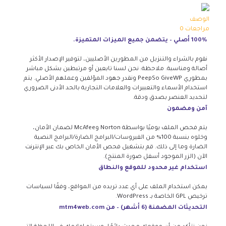
الوصف
مراجعات
0
100% أصلي – يتضمن جميع الميزات المتميزة.
نقوم بالشراء والتنزيل من المطورين الأصليين، لتوفير الإصدار الأكثر
أصالة ومناسبة. ملاحظة: نحن لسنا تابعين أو مرتبطين بشكل مباشر
بمطوري PeepSo GiveWP ونقدر جهود المؤلفين وعملهم الأصلي. يتم
استخدام الأسماء والتعبيرات والعلامات التجارية بالحد الأدنى الضروري
لتحديد العنصر بصدق ودقة.
آمن ومضمون
يتم فحص الملف يوميًا بواسطة Norton وMcAfee لضمان الأمان،
وخلوه بنسبة 100% من الفيروسات/البرامج الضارة/البرامج النصية
الضارة وما إلى ذلك. قم بتشغيل فحص الأمان الخاص بك عبر الإنترنت
الآن (الزر الموجود أسفل صورة المنتج).
استخدام غير محدود للموقع والنطاق
يمكن استخدام الملف على أي عدد تريده من المواقع، وفقًا لسياسات
ترخيص GPL الخاصة بـ WordPress.
التحديثات المضمنة (6 أشهر) – من mtm4web.com