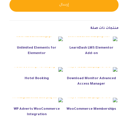
native:
منتجات ذات صلة
Unlimited Elements for
LearnDash LMS Elementor
Elementor
Add-on
Hotel Booking
Download Monitor Advanced
Access Manager
WP Adverts WooCommerce
WooCommerce Memberships
Integration