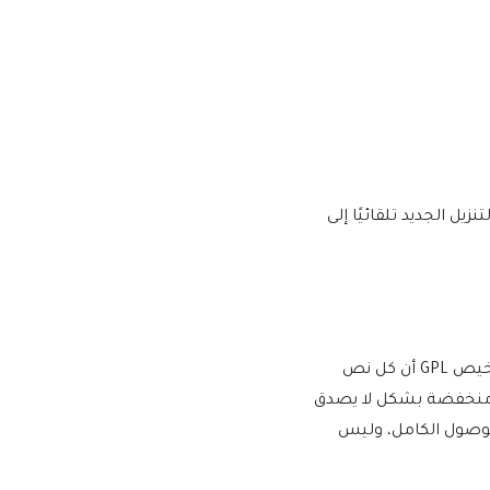
يها إصدار إصدار جديد على mtm4web.com ويتم تسليم رابط التنزيل الجديد تلقائيًا إلى
يفرض WordPress ترخيص GPL/GNU على جميع المكونات الإضافية والموضوعات التي ينشئها مطورو الطرف الثالث لـ WordPress. يعني ترخيص GPL أن كل نص
أسعار منخفضة بشكل لا يصدق
للوصول الكامل، وليس