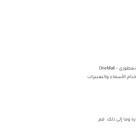
نقوم بالشراء والتنزيل من المطورين الأصليين، لتوفير الإصدار الأكثر أصالة ومناسبة. ملاحظة: نحن لسنا تابعين أو مرتبطين بشكل مباشر بمطوري OneMall –
ين وعملهم الأصلي. يتم استخدام الأسماء والتعبيرات
لبرامج النصية الضارة وما إلى ذلك. قم