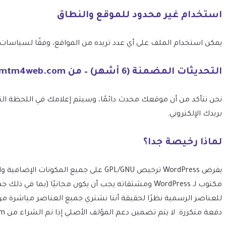
استخدام غير محدود للموقع والنطاق
يمكن استخدام الملف على أي عدد تريده من المواقع، وفقًا لسياسات ترخيص GPL الخاصة بـ 
التحديثات المضمنة (6 أشهر) – من mtm4web.com
بريدك الإلكتروني.
لماذا رخيصة جدا؟
مكتوب لـ WordPress ومشتقاته يجب أن يكون مجانيًا 
للعناصر الرسمية نظرًا لحقيقة أننا نشتري جميع العناصر مباشرة م
دفعة متكررة. لا يتم تضمين دعم المؤلف الأصلي إذا تم الشراء من mtm4web.com.