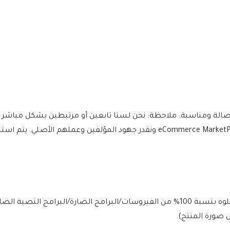
eCommerce MarketPlace WooCommerce WordPress Theme (Mobile Layouts Included) ونقدر جهود المؤلف
يتم فحص الملف يوميًا بواسطة Norton وMcAfee لضمان الأمان، وخلوه بنسبة 100% من الفيروسات/البرامج الضارة/ا
 صورة المنتج).