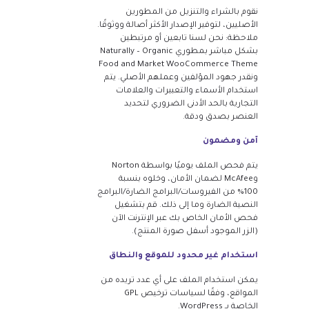
نقوم بالشراء والتنزيل من المطورين
الأصليين، لتوفير الإصدار الأكثر أصالة ووثوقًا.
ملاحظة: نحن لسنا تابعين أو مرتبطين
بشكل مباشر بمطوري Naturally – Organic
Food and Market WooCommerce Theme
ونقدر جهود المؤلفين وعملهم الأصلي. يتم
استخدام الأسماء والتعبيرات والعلامات
التجارية بالحد الأدنى الضروري لتحديد
العنصر بصدق ودقة.
آمن ومضمون
يتم فحص الملف يوميًا بواسطة Norton
وMcAfee لضمان الأمان، وخلوه بنسبة
100% من الفيروسات/البرامج الضارة/البرامج
النصية الضارة وما إلى ذلك. قم بتشغيل
فحص الأمان الخاص بك عبر الإنترنت الآن
(الزر الموجود أسفل صورة المنتج).
استخدام غير محدود للموقع والنطاق
يمكن استخدام الملف على أي عدد تريده من
المواقع، وفقًا لسياسات ترخيص GPL
الخاصة بـ WordPress.