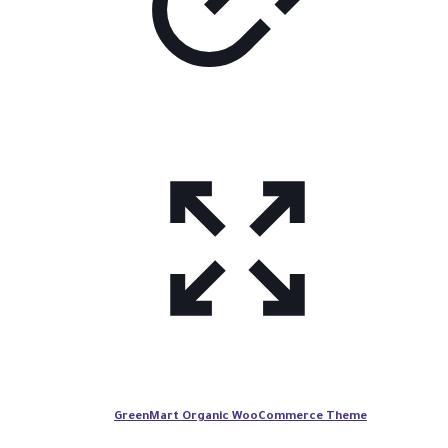
GreenMart Organic WooCommerce Theme