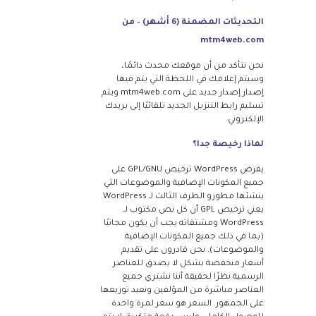
التحديثات المضمنة (6 أشهر) – من
mtm4web.com
نحن نتأكد من أن موقعك محدث دائمًا،
وسيتم إعلامك في اللحظة التي يتم فيها
إصدار إصدار جديد على mtm4web.com ويتم
تسليم رابط التنزيل الجديد تلقائيًا إلى بريدك
الإلكتروني.
لماذا رخيصة جدا؟
يفرض WordPress ترخيص GPL/GNU على
جميع المكونات الإضافية والموضوعات التي
ينشئها مطورو الطرف الثالث لـ WordPress.
يعني ترخيص GPL أن كل نص مكتوب لـ
WordPress ومشتقاته يجب أن يكون مجانيًا
(بما في ذلك جميع المكونات الإضافية
والموضوعات). نحن قادرون على تقديم
أسعار منخفضة بشكل لا يصدق للعناصر
الرسمية نظرًا لحقيقة أننا نشتري جميع
العناصر مباشرة من المؤلفين ونعيد توزيعها
على الجمهور. السعر هو سعر لمرة واحدة