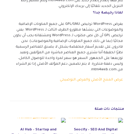
يتم فيها إصدار إصدار جديد على mtm4web.com ويتم تسليم رابط
التنزيل الجديد تلقائيًا إلى بريدك الإلكتروني.
لماذا رخيصة جدا؟
يفرض WordPress ترخيص GPL/GNU على جميع المكونات الإضافية
والموضوعات التي ينشئها مطورو الطرف الثالث لـ WordPress. يعني
ترخيص GPL أن كل نص مكتوب لـ WordPress ومشتقاته يجب أن يكون
مجانيًا (بما في ذلك جميع المكونات الإضافية والموضوعات). نحن
قادرون على تقديم أسعار منخفضة بشكل لا يصدق للعناصر الرسمية
نظرًا لحقيقة أننا نشتري جميع العناصر مباشرة من المؤلفين ونعيد
توزيعها على الجمهور. السعر هو سعر لمرة واحدة للوصول الكامل،
وليس دفعة متكررة. لا يتم تضمين دعم المؤلف الأصلي إذا تم الشراء
من mtm4web.com.
عرض المنتج الأصلي والعرض التوضيحي
منتجات ذات صلة
AI Hub – Startup and
Seocify – SEO And Digital