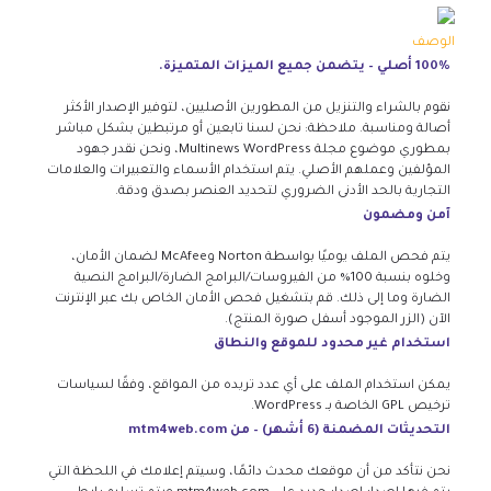
الوصف
100% أصلي – يتضمن جميع الميزات المتميزة.
نقوم بالشراء والتنزيل من المطورين الأصليين، لتوفير الإصدار الأكثر
أصالة ومناسبة. ملاحظة: نحن لسنا تابعين أو مرتبطين بشكل مباشر
بمطوري موضوع مجلة Multinews WordPress، ونحن نقدر جهود
المؤلفين وعملهم الأصلي. يتم استخدام الأسماء والتعبيرات والعلامات
التجارية بالحد الأدنى الضروري لتحديد العنصر بصدق ودقة.
آمن ومضمون
يتم فحص الملف يوميًا بواسطة Norton وMcAfee لضمان الأمان،
وخلوه بنسبة 100% من الفيروسات/البرامج الضارة/البرامج النصية
الضارة وما إلى ذلك. قم بتشغيل فحص الأمان الخاص بك عبر الإنترنت
الآن (الزر الموجود أسفل صورة المنتج).
استخدام غير محدود للموقع والنطاق
يمكن استخدام الملف على أي عدد تريده من المواقع، وفقًا لسياسات
ترخيص GPL الخاصة بـ WordPress.
التحديثات المضمنة (6 أشهر) – من mtm4web.com
نحن نتأكد من أن موقعك محدث دائمًا، وسيتم إعلامك في اللحظة التي