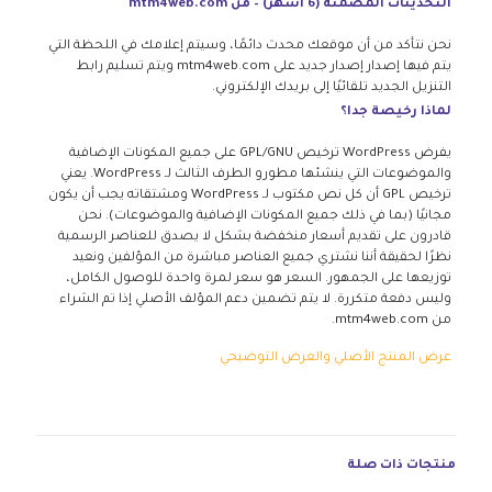
التحديثات المضمنة (6 أشهر) – من mtm4web.com
نحن نتأكد من أن موقعك محدث دائمًا، وسيتم إعلامك في اللحظة التي
يتم فيها إصدار إصدار جديد على mtm4web.com ويتم تسليم رابط
التنزيل الجديد تلقائيًا إلى بريدك الإلكتروني.
لماذا رخيصة جدا؟
يفرض WordPress ترخيص GPL/GNU على جميع المكونات الإضافية
والموضوعات التي ينشئها مطورو الطرف الثالث لـ WordPress. يعني
ترخيص GPL أن كل نص مكتوب لـ WordPress ومشتقاته يجب أن يكون
مجانيًا (بما في ذلك جميع المكونات الإضافية والموضوعات). نحن
قادرون على تقديم أسعار منخفضة بشكل لا يصدق للعناصر الرسمية
نظرًا لحقيقة أننا نشتري جميع العناصر مباشرة من المؤلفين ونعيد
توزيعها على الجمهور. السعر هو سعر لمرة واحدة للوصول الكامل،
وليس دفعة متكررة. لا يتم تضمين دعم المؤلف الأصلي إذا تم الشراء
من mtm4web.com.
عرض المنتج الأصلي والعرض التوضيحي
منتجات ذات صلة