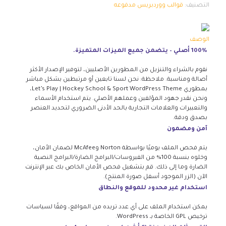
التصنيف:
قوالب ووردبريس مدفوعه
الوصف
100% أصلي – يتضمن جميع الميزات المتميزة.
نقوم بالشراء والتنزيل من المطورين الأصليين، لتوفير الإصدار الأكثر
أصالة ومناسبة. ملاحظة: نحن لسنا تابعين أو مرتبطين بشكل مباشر
بمطوري Let’s Play | Hockey School & Sport WordPress Theme،
ونحن نقدر جهود المؤلفين وعملهم الأصلي. يتم استخدام الأسماء
والتعبيرات والعلامات التجارية بالحد الأدنى الضروري لتحديد العنصر
بصدق ودقة.
آمن ومضمون
يتم فحص الملف يوميًا بواسطة Norton وMcAfee لضمان الأمان،
وخلوه بنسبة 100% من الفيروسات/البرامج الضارة/البرامج النصية
الضارة وما إلى ذلك. قم بتشغيل فحص الأمان الخاص بك عبر الإنترنت
الآن (الزر الموجود أسفل صورة المنتج).
استخدام غير محدود للموقع والنطاق
يمكن استخدام الملف على أي عدد تريده من المواقع، وفقًا لسياسات
ترخيص GPL الخاصة بـ WordPress.