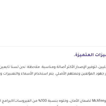
ليين، لتوفير الإصدار الأكثر أصالة ومناسبة. ملاحظة: نحن لسنا تاب
Karma Elementor Busines ونقدر جهود المؤلفين وعملهم الأصلي. يتم استخدام الأسماء والتعبي
يتم فحص الملف يوميًا بواسطة Norton وMcAfee لضمان الأمان،