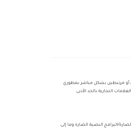
عين أو مرتبطين بشكل مباشر بمطوري
رات والعلامات التجارية بالحد الأدنى
 وخلوه بنسبة 100% من الفيروسات/البرامج الضارة/البرامج النصية الضارة وما إلى