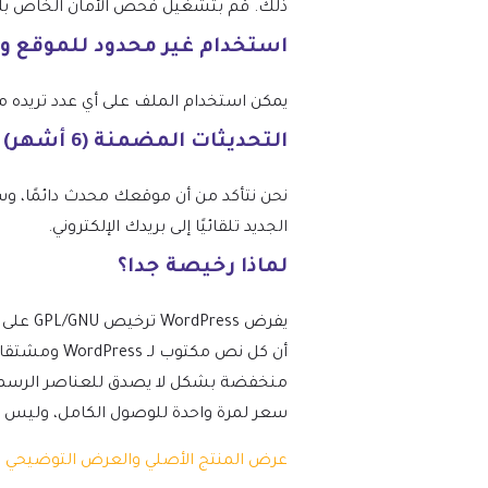
ذلك. قم بتشغيل فحص الأمان الخاص بك عبر
استخدام غير محدود للموقع و
يمكن استخدام الملف على أي عدد تريده من المواقع، و
التحديثات المضمنة (6 أشهر) – من mtm4web.com
الجديد تلقائيًا إلى بريدك الإلكتروني.
لماذا رخيصة جدا؟
أن كل نص مك
منخفضة بشكل لا يصدق للعناصر الرسمية ن
سعر لمرة واحدة للوصول الكامل، وليس دفعة مت
عرض المنتج الأصلي والعرض التوضيحي