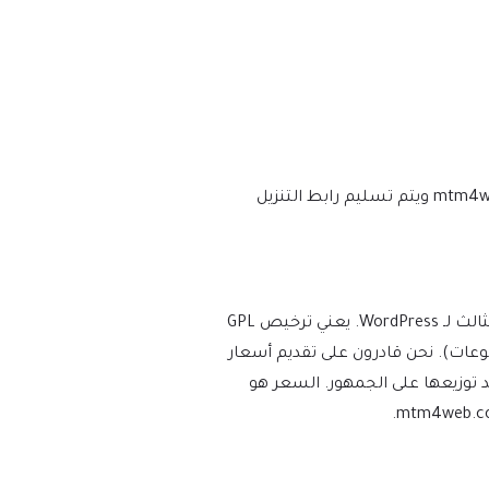
نحن نتأكد من أن موقعك محدث دائمًا، وسيتم إعلامك في اللحظة التي يتم فيها إصدار إصدار جديد على mtm4web.com ويتم تسليم رابط التنزيل
يفرض WordPress ترخيص GPL/GNU على جميع المكونات الإضافية والموضوعات التي ينشئها مطورو الطرف الثالث لـ WordPress. يعني ترخيص GPL
ة والموضوعات). نحن قادرون على تقديم أسعار
توزيعها على الجمهور. السعر هو