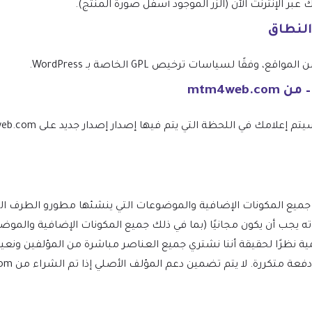
 الإنترنت الآن (الزر الموجود أسفل صورة المنتج).
النطاق
فقًا لسياسات ترخيص GPL الخاصة بـ WordPress.
توب لـ WordPress ومشتقاته يجب أن يكون مجانيًا (بما في ذلك جميع المكونات الإضافي
ظرًا لحقيقة أننا نشتري جميع العناصر مباشرة من المؤلفين ونعيد 
كررة. لا يتم تضمين دعم المؤلف الأصلي إذا تم الشراء من mtm4web.com.