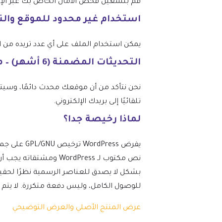
قم بتشغيل فحص الأمان الخاص بك عبر الإنتر
استخدام غير محدود للموقع وال
يمكن استخدام الملف على أي عدد تريده من المواقع، وفقًا
التحديثات المضمنة (6 أشهر) – من mtm4web.com
تلقائيًا إلى بريدك الإلكتروني.
لماذا رخيصة جدا؟
نص مكتوب لـ ordPress
بشكل لا يصدق للعناصر الرسمية نظرًا لحقيق
للوصول الكامل، وليس دفعة متكررة. لا يتم تضمين 
عرض المنتج الأصلي والعرض التوضيحي