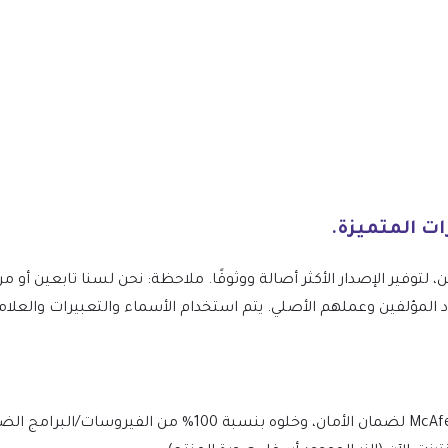
ن، لتوفير الإصدار الأكثر أصالة ووثوقًا. ملاحظة: نحن لسنا تابعين 
JetFormBuilder Mai ونقدر جهود المؤلفين وعملهم الأصلي. يتم استخدام الأسماء والتعبيرا
يتم فحص الملف يوميًا بواسطة Norton وMcAfee لضمان الأمان، وخ