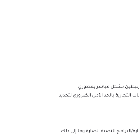
أو مرتبطين بشكل مباشر بمطوري
ت والعلامات التجارية بالحد الأدنى الضروري لتحديد
لوه بنسبة 100% من الفيروسات/البرامج الضارة/البرامج النصية الضارة وما إلى ذلك.