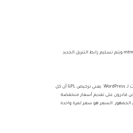
نحن نتأكد من أن موقعك محدث دائمًا، وسيتم إعلامك في اللحظة التي يتم فيها إصدار إصدار جديد على mtm4web.com ويتم تسليم رابط التنزيل الجديد
يفرض WordPress ترخيص GPL/GNU على جميع المكونات الإضافية والموضوعات التي ينشئها مطورو الطرف الثالث لـ WordPress. يعني ترخيص GPL أن كل
عات). نحن قادرون على تقديم أسعار منخفضة
 الجمهور. السعر هو سعر لمرة واحدة