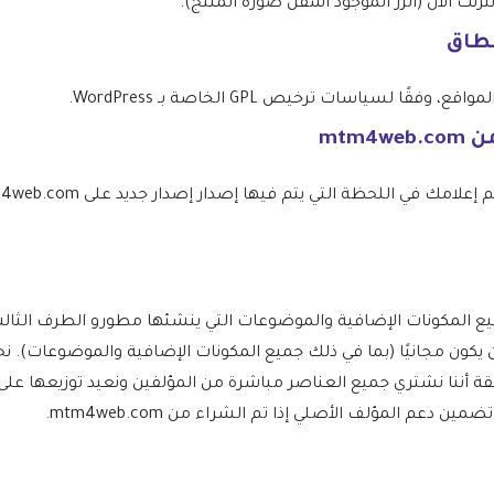
نت الآن (الزر الموجود أسفل صورة المنتج).
نطاق
 لسياسات ترخيص GPL الخاصة بـ WordPress.
W ومشتقاته يجب أن يكون مجانيًا (بما في ذلك جميع المكونات الإضافية والموضو
ة أننا نشتري جميع العناصر مباشرة من المؤلفين ونعيد توزيعها على
دعم المؤلف الأصلي إذا تم الشراء من mtm4web.com.