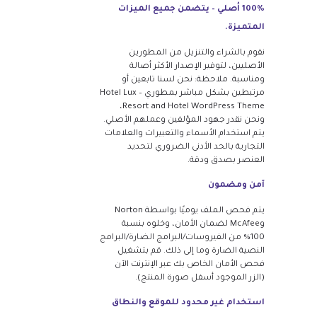
100% أصلي – يتضمن جميع الميزات
المتميزة.
نقوم بالشراء والتنزيل من المطورين
الأصليين، لتوفير الإصدار الأكثر أصالة
ومناسبة. ملاحظة: نحن لسنا تابعين أو
مرتبطين بشكل مباشر بمطوري Hotel Lux –
Resort and Hotel WordPress Theme،
ونحن نقدر جهود المؤلفين وعملهم الأصلي.
يتم استخدام الأسماء والتعبيرات والعلامات
التجارية بالحد الأدنى الضروري لتحديد
العنصر بصدق ودقة.
آمن ومضمون
يتم فحص الملف يوميًا بواسطة Norton
وMcAfee لضمان الأمان، وخلوه بنسبة
100% من الفيروسات/البرامج الضارة/البرامج
النصية الضارة وما إلى ذلك. قم بتشغيل
فحص الأمان الخاص بك عبر الإنترنت الآن
(الزر الموجود أسفل صورة المنتج).
استخدام غير محدود للموقع والنطاق