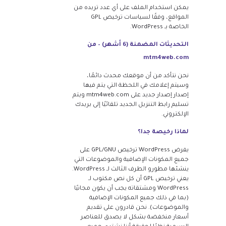
يمكن استخدام الملف على أي عدد تريده من
المواقع، وفقًا لسياسات ترخيص GPL
الخاصة بـ WordPress.
التحديثات المضمنة (6 أشهر) – من
mtm4web.com
نحن نتأكد من أن موقعك محدث دائمًا،
وسيتم إعلامك في اللحظة التي يتم فيها
إصدار إصدار جديد على mtm4web.com ويتم
تسليم رابط التنزيل الجديد تلقائيًا إلى بريدك
الإلكتروني.
لماذا رخيصة جدا؟
يفرض WordPress ترخيص GPL/GNU على
جميع المكونات الإضافية والموضوعات التي
ينشئها مطورو الطرف الثالث لـ WordPress.
يعني ترخيص GPL أن كل نص مكتوب لـ
WordPress ومشتقاته يجب أن يكون مجانيًا
(بما في ذلك جميع المكونات الإضافية
والموضوعات). نحن قادرون على تقديم
أسعار منخفضة بشكل لا يصدق للعناصر