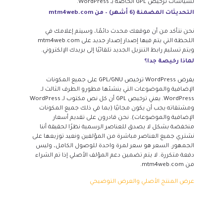
لسياسات ترخيص GPL الخاصة بـ WordPress.
التحديثات المضمنة (6 أشهر) – من mtm4web.com
نحن نتأكد من أن موقعك محدث دائمًا، وسيتم إعلامك في
اللحظة التي يتم فيها إصدار إصدار جديد على mtm4web.com
ويتم تسليم رابط التنزيل الجديد تلقائيًا إلى بريدك الإلكتروني.
لماذا رخيصة جدا؟
يفرض WordPress ترخيص GPL/GNU على جميع المكونات
الإضافية والموضوعات التي ينشئها مطورو الطرف الثالث لـ
WordPress. يعني ترخيص GPL أن كل نص مكتوب لـ WordPress
ومشتقاته يجب أن يكون مجانيًا (بما في ذلك جميع المكونات
الإضافية والموضوعات). نحن قادرون على تقديم أسعار
منخفضة بشكل لا يصدق للعناصر الرسمية نظرًا لحقيقة أننا
نشتري جميع العناصر مباشرة من المؤلفين ونعيد توزيعها على
الجمهور. السعر هو سعر لمرة واحدة للوصول الكامل، وليس
دفعة متكررة. لا يتم تضمين دعم المؤلف الأصلي إذا تم الشراء
من mtm4web.com.
عرض المنتج الأصلي والعرض التوضيحي