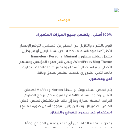
الوصف
100% أصلي – يتضمن جميع الميزات المتميزة.
نقوم بالشراء والتنزيل من المطورين الأصليين، لتوفير الإصدار
الأكثر أصالة ومناسبة. ملاحظة: نحن لسنا تابعين أو مرتبطين
بشكل مباشر بمطوري Himmelen – Personal Minimal
WordPress Blog Theme، ونحن نقدر جهود المؤلفين وعملهم
الأصلي. يتم استخدام الأسماء والتعبيرات والعلامات التجارية
بالحد الأدنى الضروري لتحديد العنصر بصدق ودقة.
آمن ومضمون
يتم فحص الملف يوميًا بواسطة Norton وMcAfee لضمان
الأمان، وخلوه بنسبة 100% من الفيروسات/البرامج الضارة/
البرامج النصية الضارة وما إلى ذلك. قم بتشغيل فحص الأمان
الخاص بك عبر الإنترنت الآن (الزر الموجود أسفل صورة المنتج).
استخدام غير محدود للموقع والنطاق
يمكن استخدام الملف على أي عدد تريده من المواقع، وفقًا