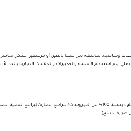
لمؤلفين وعملهم الأصلي. يتم استخدام الأسماء والتعبيرات والعلامات التجارية بالحد
يتم فحص الملف يوميًا بواسطة Norton وMcAfee لضمان الأمان، وخلوه بنسبة 100% من الفيروسات/البرامج الضارة/ا
 صورة المنتج).