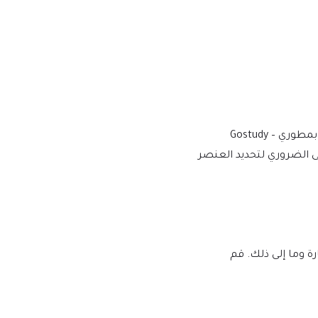
نقوم بالشراء والتنزيل من المطورين الأصليين، لتوفير الإصدار الأكثر أصالة ومناسبة. ملاحظة: نحن لسنا تابعين أو مرتبطين بشكل مباشر بمطوري Gostudy –
 الأدنى الضروري لتحديد العنصر
لبرامج النصية الضارة وما إلى ذلك. قم