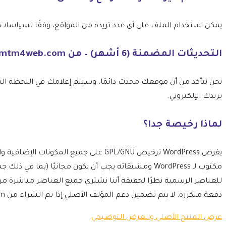
يمكن استخدام الملف على أي عدد تريده من المواقع، وفقًا لسياسات ترخيص GPL الخاصة بـ 
التحديثات المضمنة (6 أشهر) – من mtm4web.com
بريدك الإلكتروني.
لماذا رخيصة جدا؟
مكتوب لـ WordPress ومشتقاته يجب أن يكون مجانيًا 
للعناصر الرسمية نظرًا لحقيقة أننا نشتري جميع العناصر مباشرة م
دفعة متكررة. لا يتم تضمين دعم المؤلف الأصلي إذا تم الشراء من mtm4web.com.
عرض المنتج الأصلي والعرض التوضيحي