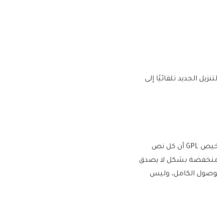
يها إصدار إصدار جديد على mtm4web.com ويتم تسليم رابط التنزيل الجديد تلقائيًا إلى
يفرض WordPress ترخيص GPL/GNU على جميع المكونات الإضافية والموضوعات التي ينشئها مطورو الطرف الثالث لـ WordPress. يعني ترخيص GPL أن كل نص
أسعار منخفضة بشكل لا يصدق
للوصول الكامل، وليس