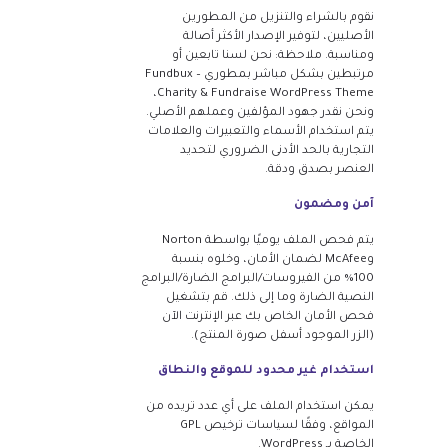
نقوم بالشراء والتنزيل من المطورين
الأصليين، لتوفير الإصدار الأكثر أصالة
ومناسبة. ملاحظة: نحن لسنا تابعين أو
مرتبطين بشكل مباشر بمطوري Fundbux –
Charity & Fundraise WordPress Theme،
ونحن نقدر جهود المؤلفين وعملهم الأصلي.
يتم استخدام الأسماء والتعبيرات والعلامات
التجارية بالحد الأدنى الضروري لتحديد
العنصر بصدق ودقة.
آمن ومضمون
يتم فحص الملف يوميًا بواسطة Norton
وMcAfee لضمان الأمان، وخلوه بنسبة
100% من الفيروسات/البرامج الضارة/البرامج
النصية الضارة وما إلى ذلك. قم بتشغيل
فحص الأمان الخاص بك عبر الإنترنت الآن
(الزر الموجود أسفل صورة المنتج).
استخدام غير محدود للموقع والنطاق
يمكن استخدام الملف على أي عدد تريده من
المواقع، وفقًا لسياسات ترخيص GPL
الخاصة بـ WordPress.