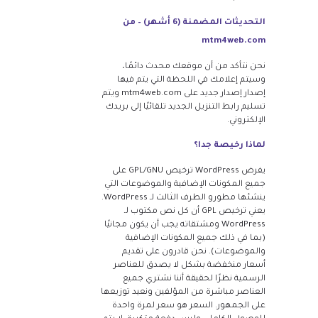
التحديثات المضمنة (6 أشهر) – من
mtm4web.com
نحن نتأكد من أن موقعك محدث دائمًا،
وسيتم إعلامك في اللحظة التي يتم فيها
إصدار إصدار جديد على mtm4web.com ويتم
تسليم رابط التنزيل الجديد تلقائيًا إلى بريدك
الإلكتروني.
لماذا رخيصة جدا؟
يفرض WordPress ترخيص GPL/GNU على
جميع المكونات الإضافية والموضوعات التي
ينشئها مطورو الطرف الثالث لـ WordPress.
يعني ترخيص GPL أن كل نص مكتوب لـ
WordPress ومشتقاته يجب أن يكون مجانيًا
(بما في ذلك جميع المكونات الإضافية
والموضوعات). نحن قادرون على تقديم
أسعار منخفضة بشكل لا يصدق للعناصر
الرسمية نظرًا لحقيقة أننا نشتري جميع
العناصر مباشرة من المؤلفين ونعيد توزيعها
على الجمهور. السعر هو سعر لمرة واحدة