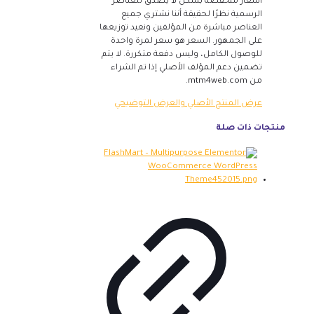
أسعار منخفضة بشكل لا يصدق للعناصر
الرسمية نظرًا لحقيقة أننا نشتري جميع
العناصر مباشرة من المؤلفين ونعيد توزيعها
على الجمهور. السعر هو سعر لمرة واحدة
للوصول الكامل، وليس دفعة متكررة. لا يتم
تضمين دعم المؤلف الأصلي إذا تم الشراء
من mtm4web.com.
عرض المنتج الأصلي والعرض التوضيحي
منتجات ذات صلة