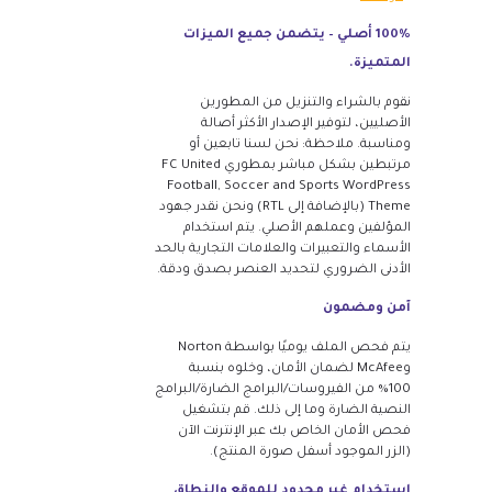
100% أصلي – يتضمن جميع الميزات
المتميزة.
نقوم بالشراء والتنزيل من المطورين
الأصليين، لتوفير الإصدار الأكثر أصالة
ومناسبة. ملاحظة: نحن لسنا تابعين أو
مرتبطين بشكل مباشر بمطوري FC United
Football, Soccer and Sports WordPress
Theme (بالإضافة إلى RTL) ونحن نقدر جهود
المؤلفين وعملهم الأصلي. يتم استخدام
الأسماء والتعبيرات والعلامات التجارية بالحد
الأدنى الضروري لتحديد العنصر بصدق ودقة.
آمن ومضمون
يتم فحص الملف يوميًا بواسطة Norton
وMcAfee لضمان الأمان، وخلوه بنسبة
100% من الفيروسات/البرامج الضارة/البرامج
النصية الضارة وما إلى ذلك. قم بتشغيل
فحص الأمان الخاص بك عبر الإنترنت الآن
(الزر الموجود أسفل صورة المنتج).
استخدام غير محدود للموقع والنطاق