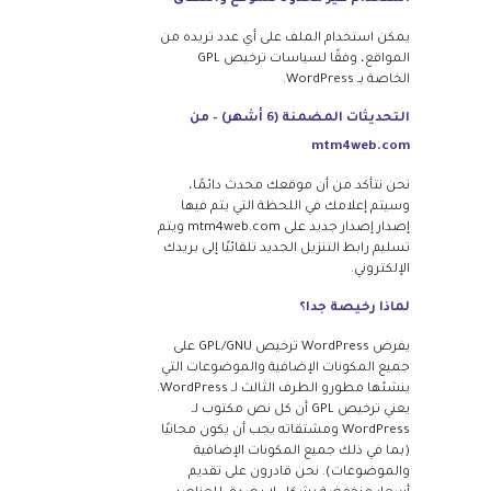
يمكن استخدام الملف على أي عدد تريده من
المواقع، وفقًا لسياسات ترخيص GPL
الخاصة بـ WordPress.
التحديثات المضمنة (6 أشهر) – من
mtm4web.com
نحن نتأكد من أن موقعك محدث دائمًا،
وسيتم إعلامك في اللحظة التي يتم فيها
إصدار إصدار جديد على mtm4web.com ويتم
تسليم رابط التنزيل الجديد تلقائيًا إلى بريدك
الإلكتروني.
لماذا رخيصة جدا؟
يفرض WordPress ترخيص GPL/GNU على
جميع المكونات الإضافية والموضوعات التي
ينشئها مطورو الطرف الثالث لـ WordPress.
يعني ترخيص GPL أن كل نص مكتوب لـ
WordPress ومشتقاته يجب أن يكون مجانيًا
(بما في ذلك جميع المكونات الإضافية
والموضوعات). نحن قادرون على تقديم