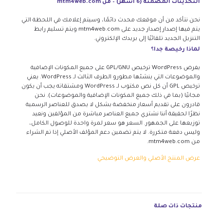
التحديثات المضمنة (6 أشهر) – من mtm4web.com
نحن نتأكد من أن موقعك محدث دائمًا، وسيتم إعلامك في اللحظة التي
يتم فيها إصدار إصدار جديد على mtm4web.com ويتم تسليم رابط
التنزيل الجديد تلقائيًا إلى بريدك الإلكتروني.
لماذا رخيصة جدا؟
يفرض WordPress ترخيص GPL/GNU على جميع المكونات الإضافية
والموضوعات التي ينشئها مطورو الطرف الثالث لـ WordPress. يعني
ترخيص GPL أن كل نص مكتوب لـ WordPress ومشتقاته يجب أن يكون
مجانيًا (بما في ذلك جميع المكونات الإضافية والموضوعات). نحن
قادرون على تقديم أسعار منخفضة بشكل لا يصدق للعناصر الرسمية
نظرًا لحقيقة أننا نشتري جميع العناصر مباشرة من المؤلفين ونعيد
توزيعها على الجمهور. السعر هو سعر لمرة واحدة للوصول الكامل،
وليس دفعة متكررة. لا يتم تضمين دعم المؤلف الأصلي إذا تم الشراء
من mtm4web.com.
عرض المنتج الأصلي والعرض التوضيحي
منتجات ذات صلة