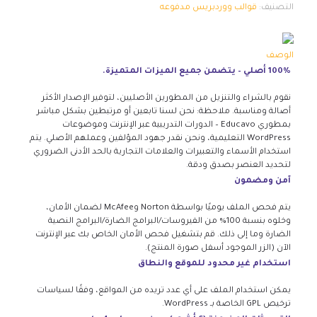
التصنيف:
قوالب ووردبريس مدفوعه
الوصف
100% أصلي – يتضمن جميع الميزات المتميزة.
نقوم بالشراء والتنزيل من المطورين الأصليين، لتوفير الإصدار الأكثر
أصالة ومناسبة. ملاحظة: نحن لسنا تابعين أو مرتبطين بشكل مباشر
بمطوري Educavo – الدورات التدريبية عبر الإنترنت وموضوعات
WordPress التعليمية، ونحن نقدر جهود المؤلفين وعملهم الأصلي. يتم
استخدام الأسماء والتعبيرات والعلامات التجارية بالحد الأدنى الضروري
لتحديد العنصر بصدق ودقة.
آمن ومضمون
يتم فحص الملف يوميًا بواسطة Norton وMcAfee لضمان الأمان،
وخلوه بنسبة 100% من الفيروسات/البرامج الضارة/البرامج النصية
الضارة وما إلى ذلك. قم بتشغيل فحص الأمان الخاص بك عبر الإنترنت
الآن (الزر الموجود أسفل صورة المنتج).
استخدام غير محدود للموقع والنطاق
يمكن استخدام الملف على أي عدد تريده من المواقع، وفقًا لسياسات
ترخيص GPL الخاصة بـ WordPress.