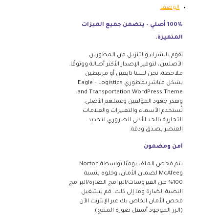
الوصف
100% أصلي – يتضمن جميع الميزات
المتميزة.
نقوم بالشراء والتنزيل من المطورين
الأصليين، لتوفير الإصدار الأكثر أصالة ووثوقًا.
ملاحظة: نحن لسنا تابعين أو مرتبطين
بشكل مباشر بمطوري Eagle – Logistics
and Transportation WordPress Theme،
ونقدر جهود المؤلفين وعملهم الأصلي.
تُستخدم الأسماء والتعبيرات والعلامات
التجارية بالحد الأدنى الضروري لتحديد
العنصر بصدق ودقة.
آمن ومضمون
يتم فحص الملف يوميًا بواسطة Norton
وMcAfee لضمان الأمان، وخلوه بنسبة
100% من الفيروسات/البرامج الضارة/البرامج
النصية الضارة وما إلى ذلك. قم بتشغيل
فحص الأمان الخاص بك عبر الإنترنت الآن
(الزر الموجود أسفل صورة المنتج).