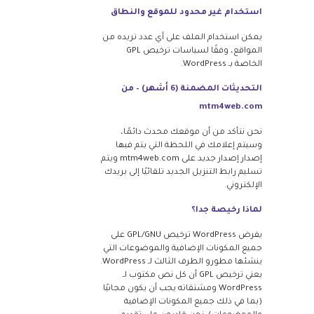
استخدام غير محدود للموقع والنطاق
يمكن استخدام الملف على أي عدد تريده من
المواقع، وفقًا لسياسات ترخيص GPL
الخاصة بـ WordPress.
التحديثات المضمنة (6 أشهر) – من
mtm4web.com
نحن نتأكد من أن موقعك محدث دائمًا،
وسيتم إعلامك في اللحظة التي يتم فيها
إصدار إصدار جديد على mtm4web.com ويتم
تسليم رابط التنزيل الجديد تلقائيًا إلى بريدك
الإلكتروني.
لماذا رخيصة جدا؟
يفرض WordPress ترخيص GPL/GNU على
جميع المكونات الإضافية والموضوعات التي
ينشئها مطورو الطرف الثالث لـ WordPress.
يعني ترخيص GPL أن كل نص مكتوب لـ
WordPress ومشتقاته يجب أن يكون مجانيًا
(بما في ذلك جميع المكونات الإضافية