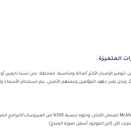
ين، لتوفير الإصدار الأكثر أصالة ومناسبة. ملاحظة: نحن لسنا تابعين
Driveme – Driving School WordPress Theme، ونحن نقدر جهود المؤلفين وعملهم الأصلي. يتم استخد
يتم فحص الملف يوميًا بواسطة Norton وMcAfee لضمان الأمان، وخ
نت الآن (الزر الموجود أسفل صورة المنتج).