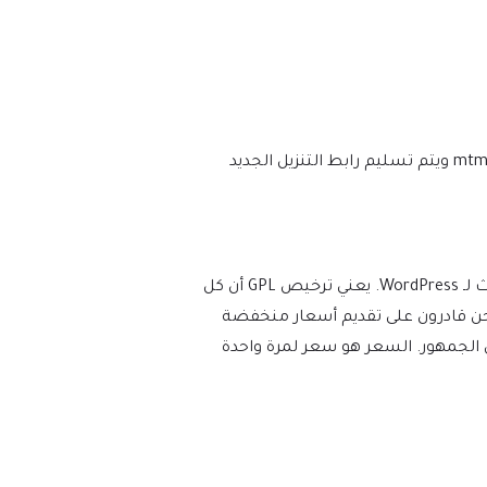
نحن نتأكد من أن موقعك محدث دائمًا، وسيتم إعلامك في اللحظة التي يتم فيها إصدار إصدار جديد على mtm4web.com ويتم تسليم رابط التنزيل الجديد
يفرض WordPress ترخيص GPL/GNU على جميع المكونات الإضافية والموضوعات التي ينشئها مطورو الطرف الثالث لـ WordPress. يعني ترخيص GPL أن كل
عات). نحن قادرون على تقديم أسعار منخفضة
 الجمهور. السعر هو سعر لمرة واحدة