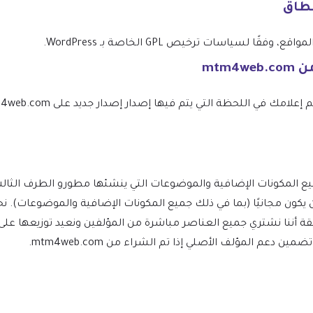
نطاق
 لسياسات ترخيص GPL الخاصة بـ WordPress.
W ومشتقاته يجب أن يكون مجانيًا (بما في ذلك جميع المكونات الإضافية والموضو
ة أننا نشتري جميع العناصر مباشرة من المؤلفين ونعيد توزيعها على
دعم المؤلف الأصلي إذا تم الشراء من mtm4web.com.