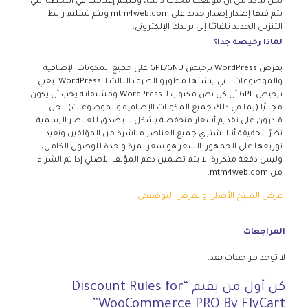
نحن نتأكد من أن موقعك محدث دائمًا، وسيتم إعلامك في اللحظة التي
يتم فيها إصدار إصدار جديد على mtm4web.com ويتم تسليم رابط
التنزيل الجديد تلقائيًا إلى بريدك الإلكتروني.
لماذا رخيصة جدا؟
يفرض WordPress ترخيص GPL/GNU على جميع المكونات الإضافية
والموضوعات التي ينشئها مطورو الطرف الثالث لـ WordPress. يعني
ترخيص GPL أن كل نص مكتوب لـ WordPress ومشتقاته يجب أن يكون
مجانيًا (بما في ذلك جميع المكونات الإضافية والموضوعات). نحن
قادرون على تقديم أسعار منخفضة بشكل لا يصدق للعناصر الرسمية
نظرًا لحقيقة أننا نشتري جميع العناصر مباشرة من المؤلفين ونعيد
توزيعها على الجمهور. السعر هو سعر لمرة واحدة للوصول الكامل،
وليس دفعة متكررة. لا يتم تضمين دعم المؤلف الأصلي إذا تم الشراء
من mtm4web.com.
عرض المنتج الأصلي والعرض التوضيحي
المراجعات
لا توجد مراجعات بعد.
كن أول من يقيم “Discount Rules for
WooCommerce PRO By FlyCart”