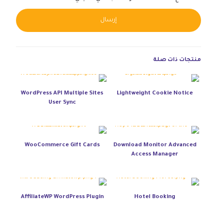
native:
منتجات ذات صلة
WordPress API Multiple Sites
Lightweight Cookie Notice
User Sync
WooCommerce Gift Cards
Download Monitor Advanced
Access Manager
AffiliateWP WordPress Plugin
Hotel Booking