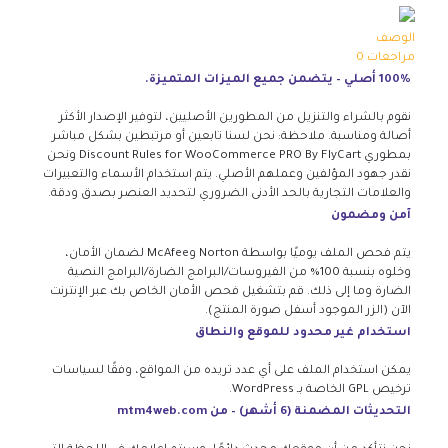
الوصف
مراجعات
0
100% أصلي – يتضمن جميع الميزات المتميزة.
نقوم بالشراء والتنزيل من المطورين الأصليين، لتوفير الإصدار الأكثر
أصالة ومناسبة. ملاحظة: نحن لسنا تابعين أو مرتبطين بشكل مباشر
بمطوري Discount Rules for WooCommerce PRO By FlyCart ونحن
نقدر جهود المؤلفين وعملهم الأصلي. يتم استخدام الأسماء والتعبيرات
والعلامات التجارية بالحد الأدنى الضروري لتحديد العنصر بصدق ودقة.
آمن ومضمون
يتم فحص الملف يوميًا بواسطة Norton وMcAfee لضمان الأمان،
وخلوه بنسبة 100% من الفيروسات/البرامج الضارة/البرامج النصية
الضارة وما إلى ذلك. قم بتشغيل فحص الأمان الخاص بك عبر الإنترنت
الآن (الزر الموجود أسفل صورة المنتج).
استخدام غير محدود للموقع والنطاق
يمكن استخدام الملف على أي عدد تريده من المواقع، وفقًا لسياسات
ترخيص GPL الخاصة بـ WordPress.
التحديثات المضمنة (6 أشهر) – من mtm4web.com