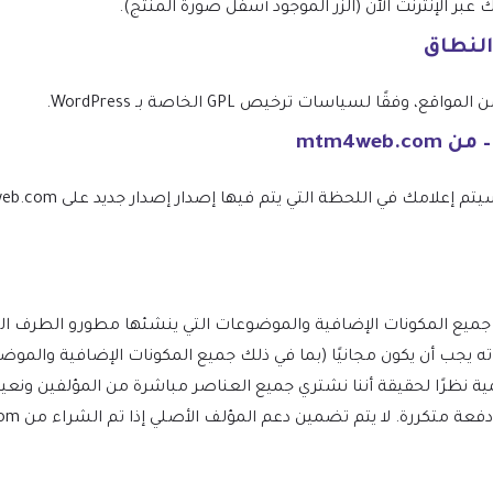
 الإنترنت الآن (الزر الموجود أسفل صورة المنتج).
النطاق
فقًا لسياسات ترخيص GPL الخاصة بـ WordPress.
توب لـ WordPress ومشتقاته يجب أن يكون مجانيًا (بما في ذلك جميع المكونات الإضافي
ظرًا لحقيقة أننا نشتري جميع العناصر مباشرة من المؤلفين ونعيد 
كررة. لا يتم تضمين دعم المؤلف الأصلي إذا تم الشراء من mtm4web.com.