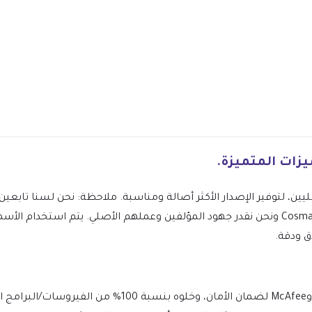
ليين، لتوفير الإصدار الأكثر أصالة ومناسبة. ملاحظة: نحن لسنا تاب
Cosma – Beauty Cosmetics WordPress Theme ونحن نقدر جهود المؤلفين وعملهم الأصلي. يتم 
ق ودقة.
يتم فحص الملف يوميًا بواسطة Norton وMcAfee لضمان الأمان،