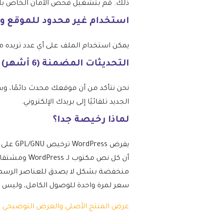
ذلك. قم بتشغيل فحص الأمان الخاص بك عبر
استخدام غير محدود للموقع و
يمكن استخدام الملف على أي عدد تريده من المواقع، و
التحديثات المضمنة (6 أشهر) – من mtm4web.com
الجديد تلقائيًا إلى بريدك الإلكتروني.
لماذا رخيصة جدا؟
أن كل نص مك
منخفضة بشكل لا يصدق للعناصر الرسمية ن
سعر لمرة واحدة للوصول الكامل، وليس دفعة مت
عرض المنتج الأصلي والعرض التوضيحي