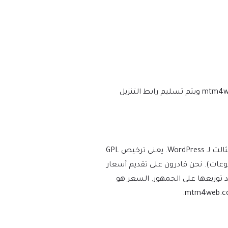
نحن نتأكد من أن موقعك محدث دائمًا، وسيتم إعلامك في اللحظة التي يتم فيها إصدار إصدار جديد على mtm4web.com ويتم تسليم رابط التنزيل
يفرض WordPress ترخيص GPL/GNU على جميع المكونات الإضافية والموضوعات التي ينشئها مطورو الطرف الثالث لـ WordPress. يعني ترخيص GPL
ة والموضوعات). نحن قادرون على تقديم أسعار
توزيعها على الجمهور. السعر هو