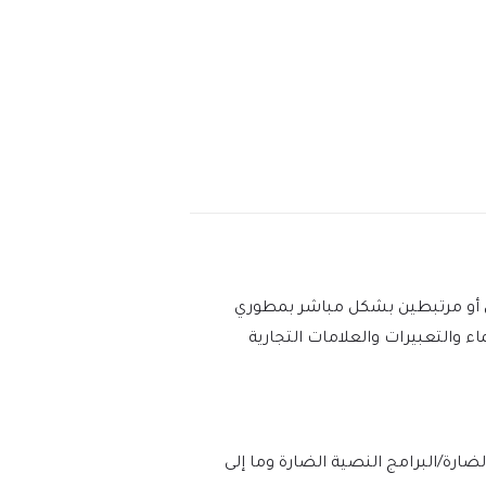
عين أو مرتبطين بشكل مباشر بمطوري
استخدام الأسماء والتعبيرات والعلامات التجارية
 وخلوه بنسبة 100% من الفيروسات/البرامج الضارة/البرامج النصية الضارة وما إلى