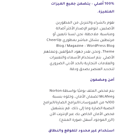
100% أصلي – يتضمن جميع الميزات
المتميزة.
نقوم بالشراء والتنزيل من المطورين
الأصليين، لتوفير الإصدار الأكثر أصالة
ومناسبة. ملاحظة: نحن لسنا تابعين أو
مرتبطين بشكل مباشر بمطوري CheerUp
Blog / Magazine – WordPress Blog
Theme، ونحن نقدر جهود المؤلفين وعملهم
الأصلي. يتم استخدام الأسماء والتعبيرات
والعلامات التجارية بالحد الأدنى الضروري
لتحديد العنصر بصدق ودقة.
آمن ومضمون
يتم فحص الملف يوميًا بواسطة Norton
وMcAfee لضمان الأمان، وخلوه بنسبة
100% من الفيروسات/البرامج الضارة/البرامج
النصية الضارة وما إلى ذلك. قم بتشغيل
فحص الأمان الخاص بك عبر الإنترنت الآن
(الزر الموجود أسفل صورة المنتج).
استخدام غير محدود للموقع والنطاق