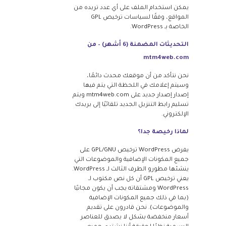
يمكن استخدام الملف على أي عدد تريده من
المواقع، وفقًا لسياسات ترخيص GPL
الخاصة بـ WordPress.
التحديثات المضمنة (6 أشهر) – من
mtm4web.com
نحن نتأكد من أن موقعك محدث دائمًا،
وسيتم إعلامك في اللحظة التي يتم فيها
إصدار إصدار جديد على mtm4web.com ويتم
تسليم رابط التنزيل الجديد تلقائيًا إلى بريدك
الإلكتروني.
لماذا رخيصة جدا؟
يفرض WordPress ترخيص GPL/GNU على
جميع المكونات الإضافية والموضوعات التي
ينشئها مطورو الطرف الثالث لـ WordPress.
يعني ترخيص GPL أن كل نص مكتوب لـ
WordPress ومشتقاته يجب أن يكون مجانيًا
(بما في ذلك جميع المكونات الإضافية
والموضوعات). نحن قادرون على تقديم
أسعار منخفضة بشكل لا يصدق للعناصر