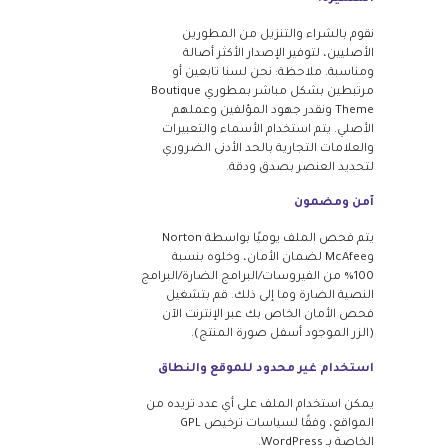
نقوم بالشراء والتنزيل من المطورين
الأصليين، لتوفير الإصدار الأكثر أصالة
ومناسبة. ملاحظة: نحن لسنا تابعين أو
مرتبطين بشكل مباشر بمطوري Boutique
Theme ونقدر جهود المؤلفين وعملهم
الأصلي. يتم استخدام الأسماء والتعبيرات
والعلامات التجارية بالحد الأدنى الضروري
لتحديد العنصر بصدق ودقة.
آمن ومضمون
يتم فحص الملف يوميًا بواسطة Norton
وMcAfee لضمان الأمان، وخلوه بنسبة
100% من الفيروسات/البرامج الضارة/البرامج
النصية الضارة وما إلى ذلك. قم بتشغيل
فحص الأمان الخاص بك عبر الإنترنت الآن
(الزر الموجود أسفل صورة المنتج).
استخدام غير محدود للموقع والنطاق
يمكن استخدام الملف على أي عدد تريده من
المواقع، وفقًا لسياسات ترخيص GPL
الخاصة بـ WordPress.