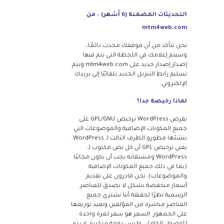
التحديثات المضمنة (6 أشهر) – من
mtm4web.com
نحن نتأكد من أن موقعك محدث دائمًا،
وسيتم إعلامك في اللحظة التي يتم فيها
إصدار إصدار جديد على mtm4web.com ويتم
تسليم رابط التنزيل الجديد تلقائيًا إلى بريدك
الإلكتروني.
لماذا رخيصة جدا؟
يفرض WordPress ترخيص GPL/GNU على
جميع المكونات الإضافية والموضوعات التي
ينشئها مطورو الطرف الثالث لـ WordPress.
يعني ترخيص GPL أن كل نص مكتوب لـ
WordPress ومشتقاته يجب أن يكون مجانيًا
(بما في ذلك جميع المكونات الإضافية
والموضوعات). نحن قادرون على تقديم
أسعار منخفضة بشكل لا يصدق للعناصر
الرسمية نظرًا لحقيقة أننا نشتري جميع
العناصر مباشرة من المؤلفين ونعيد توزيعها
على الجمهور. السعر هو سعر لمرة واحدة