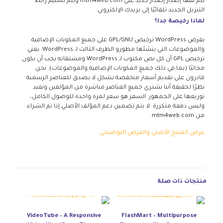
يتم فيها إصدار إصدار جديد على mtm4web.com ويتم تسليم رابط
التنزيل الجديد تلقائيًا إلى بريدك الإلكتروني.
لماذا رخيصة جدا؟
يفرض WordPress ترخيص GPL/GNU على جميع المكونات الإضافية
والموضوعات التي ينشئها مطورو الطرف الثالث لـ WordPress. يعني
ترخيص GPL أن كل نص مكتوب لـ WordPress ومشتقاته يجب أن يكون
مجانيًا (بما في ذلك جميع المكونات الإضافية والموضوعات). نحن
قادرون على تقديم أسعار منخفضة بشكل لا يصدق للعناصر الرسمية
نظرًا لحقيقة أننا نشتري جميع العناصر مباشرة من المؤلفين ونعيد
توزيعها على الجمهور. السعر هو سعر لمرة واحدة للوصول الكامل،
وليس دفعة متكررة. لا يتم تضمين دعم المؤلف الأصلي إذا تم الشراء
من mtm4web.com.
عرض المنتج الأصلي والعرض التوضيحي
منتجات ذات صلة
VideoTube – A Responsive
FlashMart – Multipurpose