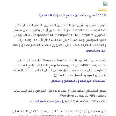
الوصف
100% أصلي – يتضمن جميع الميزات المتميزة.
نقوم بالشراء والتنزيل من المطورين الأصليين، لتوفير الإصدار الأكثر
أصالة ومناسبة. ملاحظة: نحن لسنا تابعين أو مرتبطين بشكل مباشر
بمطوري BAHA – Responsive Multi-Purpose HTML Template ونقدر
جهود المؤلفين وعملهم الأصلي. يتم استخدام الأسماء والتعبيرات
والعلامات التجارية بالحد الأدنى الضروري لتحديد العنصر بصدق ودقة.
آمن ومضمون
يتم فحص الملف يوميًا بواسطة Norton وMcAfee لضمان الأمان،
وخلوه بنسبة 100% من الفيروسات/البرامج الضارة/البرامج النصية
الضارة وما إلى ذلك. قم بتشغيل فحص الأمان الخاص بك عبر الإنترنت
الآن (الزر الموجود أسفل صورة المنتج).
استخدام غير محدود للموقع والنطاق
يمكن استخدام الملف على أي عدد تريده من المواقع، وفقًا لسياسات
ترخيص GPL الخاصة بـ WordPress.
التحديثات المضمنة (6 أشهر) – من mtm4web.com
نحن نتأكد من أن موقعك محدث دائمًا، وسيتم إعلامك في اللحظة التي