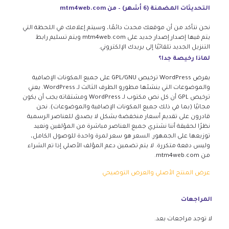
التحديثات المضمنة (6 أشهر) – من mtm4web.com
نحن نتأكد من أن موقعك محدث دائمًا، وسيتم إعلامك في اللحظة التي
يتم فيها إصدار إصدار جديد على mtm4web.com ويتم تسليم رابط
التنزيل الجديد تلقائيًا إلى بريدك الإلكتروني.
لماذا رخيصة جدا؟
يفرض WordPress ترخيص GPL/GNU على جميع المكونات الإضافية
والموضوعات التي ينشئها مطورو الطرف الثالث لـ WordPress. يعني
ترخيص GPL أن كل نص مكتوب لـ WordPress ومشتقاته يجب أن يكون
مجانيًا (بما في ذلك جميع المكونات الإضافية والموضوعات). نحن
قادرون على تقديم أسعار منخفضة بشكل لا يصدق للعناصر الرسمية
نظرًا لحقيقة أننا نشتري جميع العناصر مباشرة من المؤلفين ونعيد
توزيعها على الجمهور. السعر هو سعر لمرة واحدة للوصول الكامل،
وليس دفعة متكررة. لا يتم تضمين دعم المؤلف الأصلي إذا تم الشراء
من mtm4web.com.
عرض المنتج الأصلي والعرض التوضيحي
المراجعات
لا توجد مراجعات بعد.