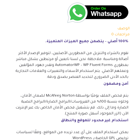
الوصف
مراجعات
0
100% أصلي – يتضمن جميع الميزات المتميزة.
نقوم بالشراء والتنزيل من المطورين الأصليين، لتوفير الإصدار الأكثر
أصالة ومناسبة. ملاحظة: نحن لسنا تابعين أو مرتبطين بشكل مباشر
بمطوري AutomatorWP – WP Fluent Forms ونقدر جهود المؤلفين
وعملهم الأصلي. يتم استخدام الأسماء والتعبيرات والعلامات التجارية
بالحد الأدنى الضروري لتحديد العنصر بصدق ودقة.
آمن ومضمون
يتم فحص الملف يوميًا بواسطة Norton وMcAfee لضمان الأمان،
وخلوه بنسبة 100% من الفيروسات/البرامج الضارة/البرامج النصية
الضارة وما إلى ذلك. قم بتشغيل فحص الأمان الخاص بك عبر الإنترنت
الآن (الزر الموجود أسفل صورة المنتج).
استخدام غير محدود للموقع والنطاق
يمكن استخدام الملف على أي عدد تريده من المواقع، وفقًا لسياسات
ترخيص GPL الخاصة بـ WordPress.