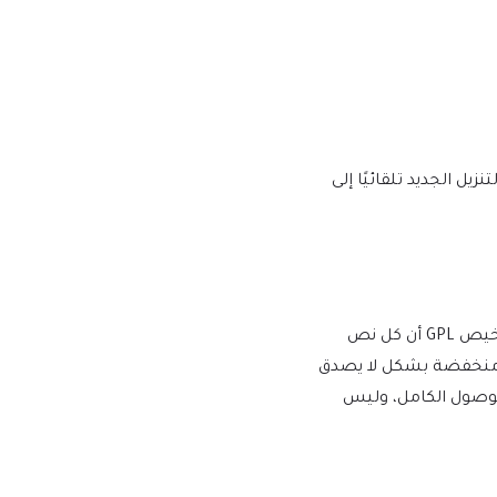
يها إصدار إصدار جديد على mtm4web.com ويتم تسليم رابط التنزيل الجديد تلقائيًا إلى
يفرض WordPress ترخيص GPL/GNU على جميع المكونات الإضافية والموضوعات التي ينشئها مطورو الطرف الثالث لـ WordPress. يعني ترخيص GPL أن كل نص
أسعار منخفضة بشكل لا يصدق
للوصول الكامل، وليس