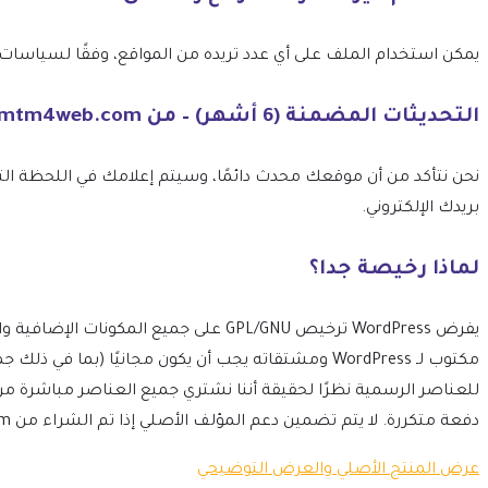
يمكن استخدام الملف على أي عدد تريده من المواقع، وفقًا لسياسات ترخيص GPL الخاصة بـ 
التحديثات المضمنة (6 أشهر) – من mtm4web.com
بريدك الإلكتروني.
لماذا رخيصة جدا؟
مكتوب لـ WordPress ومشتقاته يجب أن يكون مجانيًا 
للعناصر الرسمية نظرًا لحقيقة أننا نشتري جميع العناصر مباشرة م
دفعة متكررة. لا يتم تضمين دعم المؤلف الأصلي إذا تم الشراء من mtm4web.com.
عرض المنتج الأصلي والعرض التوضيحي