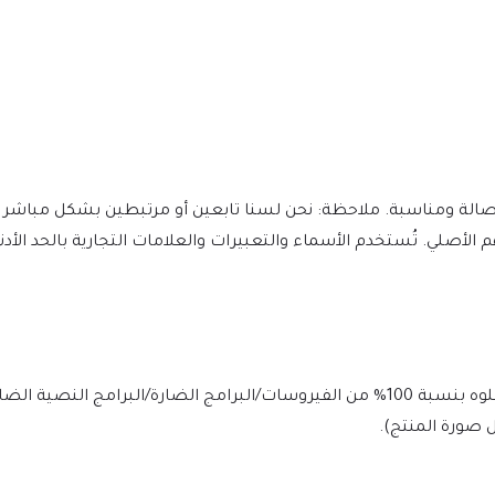
، ونقدر جهود المؤلفين وعملهم الأصلي. تُستخدم الأسماء والتعبيرات والعلامات التجارية با
يتم فحص الملف يوميًا بواسطة Norton وMcAfee لضمان الأمان، وخلوه بنسبة 100% من الفيروسات/البرامج الضارة/ا
 صورة المنتج).