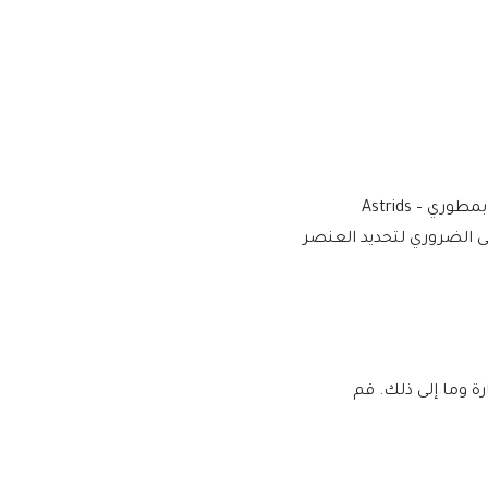
نقوم بالشراء والتنزيل من المطورين الأصليين، لتوفير الإصدار الأكثر أصالة ومناسبة. ملاحظة: نحن لسنا تابعين أو مرتبطين بشكل مباشر بمطوري Astrids –
لحد الأدنى الضروري لتحديد العنصر
لبرامج النصية الضارة وما إلى ذلك. قم